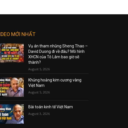
IDEO MỚI NHẤT
Vụ án tham nhũng Sheng Thao –
David Duong đi về đâu? Mô hình
XHCN của Tô Lâm bao giờ sẽ
thành?
August 5, 2026
Khủng hoảng kim cương vàng
Việt Nam
August 5, 2026
Bài toán kinh tế Việt Nam
August 3, 2026