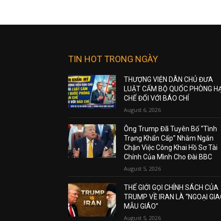
TIN HOT TRONG NGÀY
THƯỢNG VIỆN DÂN CHỦ ĐƯA
LUẬT CẤM BỘ QUỐC PHÒNG H
CHẾ ĐỐI VỚI BÁO CHÍ
August 6, 2026
Ông Trump Đã Tuyên Bố “Tình
Trạng Khẩn Cấp” Nhằm Ngăn
Chặn Việc Công Khai Hồ Sơ Tài
Chính Của Mình Cho Đài BBC
August 5, 2026
THẾ GIỚI GỌI CHÍNH SÁCH CỦA
TRUMP VỀ IRAN LÀ “NGOẠI GI
MẪU GIÁO”
August 5, 2026