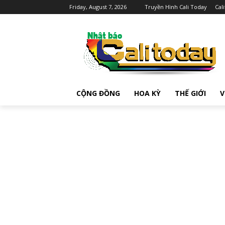
Friday, August 7, 2026
Truyền Hình Cali Today
Cal
CỘNG ĐỒNG
HOA KỲ
THẾ GIỚI
V