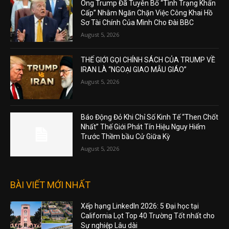
Ông Trump Đã Tuyên Bố “Tình Trạng Khẩn
Cấp” Nhằm Ngăn Chặn Việc Công Khai Hồ
Sơ Tài Chính Của Mình Cho Đài BBC
August 5, 2026
THẾ GIỚI GỌI CHÍNH SÁCH CỦA TRUMP VỀ
IRAN LÀ “NGOẠI GIAO MẪU GIÁO”
August 5, 2026
Báo Động Đỏ Khi Chỉ Số Kinh Tế “Then Chốt
Nhất” Thế Giới Phát Tín Hiệu Nguy Hiểm
Trước Thềm bầu Cử Giữa Kỳ
August 5, 2026
BÀI VIẾT MỚI NHẤT
Xếp hạng LinkedIn 2026: 5 Đại học tại
California Lọt Top 40 Trường Tốt nhất cho
Sự nghiệp Lâu dài