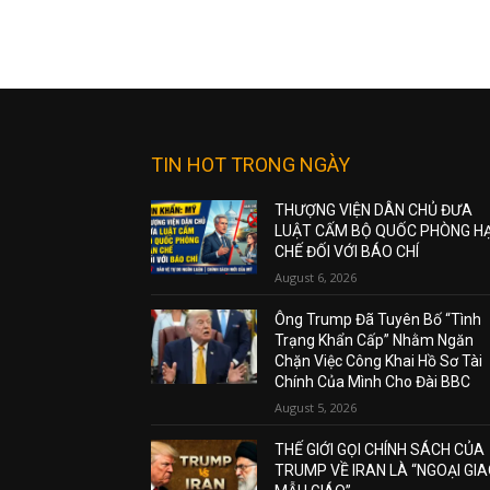
TIN HOT TRONG NGÀY
THƯỢNG VIỆN DÂN CHỦ ĐƯA
LUẬT CẤM BỘ QUỐC PHÒNG H
CHẾ ĐỐI VỚI BÁO CHÍ
August 6, 2026
Ông Trump Đã Tuyên Bố “Tình
Trạng Khẩn Cấp” Nhằm Ngăn
Chặn Việc Công Khai Hồ Sơ Tài
Chính Của Mình Cho Đài BBC
August 5, 2026
THẾ GIỚI GỌI CHÍNH SÁCH CỦA
TRUMP VỀ IRAN LÀ “NGOẠI GI