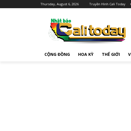
Thursday, August 6, 2026
Truyền Hình Cali Today
CỘNG ĐỒNG
HOA KỲ
THẾ GIỚI
V