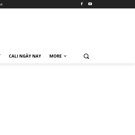
se
Ữ
CALI NGÀY NAY
MORE