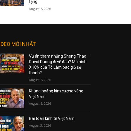
tặng
August 6, 2026
IDEO MỚI NHẤT
Vụ án tham nhũng Sheng Thao –
David Duong đi về đâu? Mô hình
XHCN của Tô Lâm bao giờ sẽ
thành?
August 5, 2026
Khủng hoảng kim cương vàng
Việt Nam
August 5, 2026
Bài toán kinh tế Việt Nam
August 3, 2026