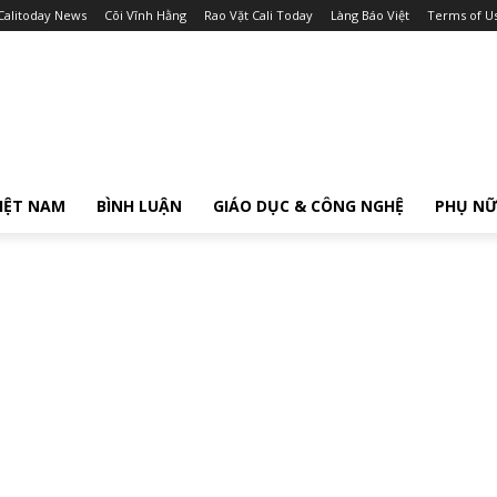
Calitoday News
Cõi Vĩnh Hằng
Rao Vặt Cali Today
Làng Báo Việt
Terms of U
IỆT NAM
BÌNH LUẬN
GIÁO DỤC & CÔNG NGHỆ
PHỤ N