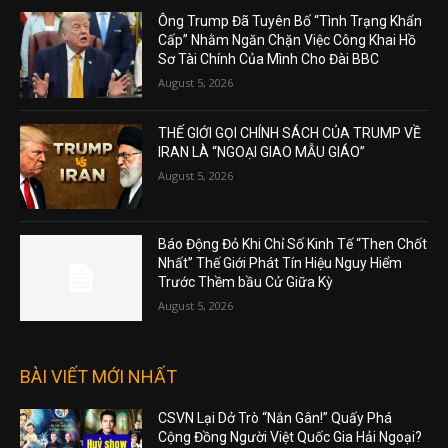
Ông Trump Đã Tuyên Bố “Tình Trạng Khẩn
Cấp” Nhằm Ngăn Chặn Việc Công Khai Hồ
Sơ Tài Chính Của Mình Cho Đài BBC
August 5, 2026
THẾ GIỚI GỌI CHÍNH SÁCH CỦA TRUMP VỀ
IRAN LÀ “NGOẠI GIAO MẪU GIÁO”
August 5, 2026
Báo Động Đỏ Khi Chỉ Số Kinh Tế “Then Chốt
Nhất” Thế Giới Phát Tín Hiệu Nguy Hiểm
Trước Thềm bầu Cử Giữa Kỳ
August 5, 2026
BÀI VIẾT MỚI NHẤT
CSVN Lại Dở Trò “Nắn Gân!” Quấy Phá
Cộng Đồng Người Việt Quốc Gia Hải Ngoại?