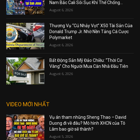
Nam Bắc Cali Sôi Sục Khí Thế Chống...
August 6, 2026
Thương Vụ “Cú Nhảy Vọt” X50 Tài Sản Của
Donald Trump Jr. Nhờ Nền Tảng Cá Cược
Polymarket
August 6, 2026
Bất Động Sản Mỹ Đảo Chiều: “Thời Cơ
Vàng” Cho Người Mua Căn Nhà Đầu Tiên
August 6, 2026
VIDEO MỚI NHẤT
Vụ án tham nhũng Sheng Thao – David
Duong đi về đâu? Mô hình XHCN của Tô
Lâm bao giờ sẽ thành?
August 5, 2026