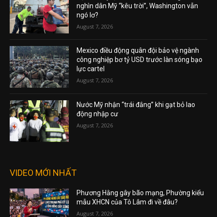
nghìn dân Mỹ “kêu trời”, Washington vẫn
ngó lơ?
August 7, 2026
Mexico điều động quân đội bảo vệ ngành
công nghiệp bơ tỷ USD trước làn sóng bạo
lực cartel
August 7, 2026
Nước Mỹ nhận “trái đắng” khi gạt bỏ lao
động nhập cư
August 7, 2026
VIDEO MỚI NHẤT
Phương Hằng gây bão mạng, Phường kiểu
mẫu XHCN của Tô Lâm đi về đâu?
August 7, 2026