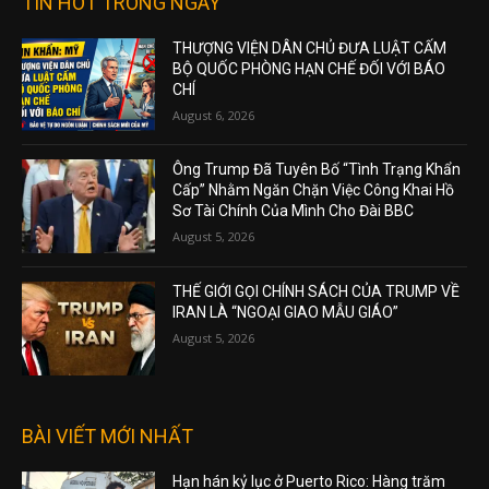
TIN HOT TRONG NGÀY
THƯỢNG VIỆN DÂN CHỦ ĐƯA LUẬT CẤM
BỘ QUỐC PHÒNG HẠN CHẾ ĐỐI VỚI BÁO
CHÍ
August 6, 2026
Ông Trump Đã Tuyên Bố “Tình Trạng Khẩn
Cấp” Nhằm Ngăn Chặn Việc Công Khai Hồ
Sơ Tài Chính Của Mình Cho Đài BBC
August 5, 2026
THẾ GIỚI GỌI CHÍNH SÁCH CỦA TRUMP VỀ
IRAN LÀ “NGOẠI GIAO MẪU GIÁO”
August 5, 2026
BÀI VIẾT MỚI NHẤT
Hạn hán kỷ lục ở Puerto Rico: Hàng trăm