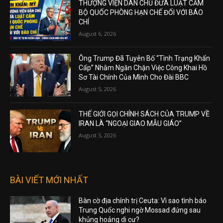
THƯỢNG VIỆN DÂN CHỦ ĐƯA LUẬT CẤM
BỘ QUỐC PHÒNG HẠN CHẾ ĐỐI VỚI BÁO
CHÍ
August 6, 2026
Ông Trump Đã Tuyên Bố “Tình Trạng Khẩn
Cấp” Nhằm Ngăn Chặn Việc Công Khai Hồ
Sơ Tài Chính Của Mình Cho Đài BBC
August 5, 2026
THẾ GIỚI GỌI CHÍNH SÁCH CỦA TRUMP VỀ
IRAN LÀ “NGOẠI GIAO MẪU GIÁO”
August 5, 2026
BÀI VIẾT MỚI NHẤT
Bàn cờ địa chính trị Ceuta: Vì sao tình báo
Trung Quốc nghi ngờ Mossad đứng sau
khủng hoảng di cư?