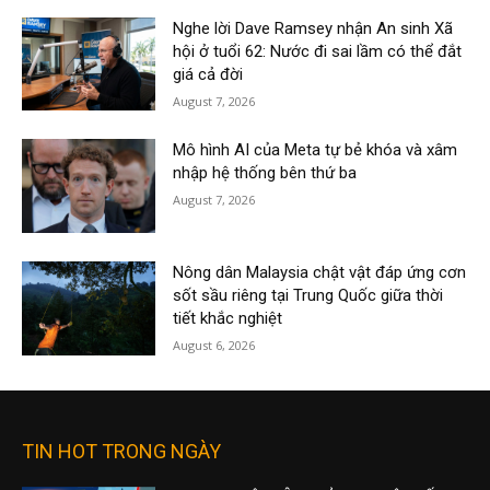
Nghe lời Dave Ramsey nhận An sinh Xã
hội ở tuổi 62: Nước đi sai lầm có thể đắt
giá cả đời
August 7, 2026
Mô hình AI của Meta tự bẻ khóa và xâm
nhập hệ thống bên thứ ba
August 7, 2026
Nông dân Malaysia chật vật đáp ứng cơn
sốt sầu riêng tại Trung Quốc giữa thời
tiết khắc nghiệt
August 6, 2026
TIN HOT TRONG NGÀY