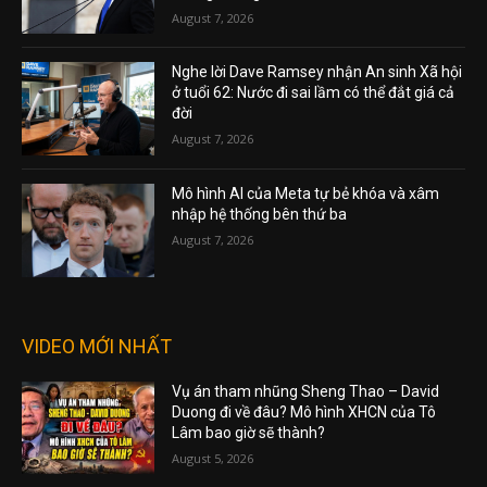
August 7, 2026
Nghe lời Dave Ramsey nhận An sinh Xã hội
ở tuổi 62: Nước đi sai lầm có thể đắt giá cả
đời
August 7, 2026
Mô hình AI của Meta tự bẻ khóa và xâm
nhập hệ thống bên thứ ba
August 7, 2026
VIDEO MỚI NHẤT
Vụ án tham nhũng Sheng Thao – David
Duong đi về đâu? Mô hình XHCN của Tô
Lâm bao giờ sẽ thành?
August 5, 2026