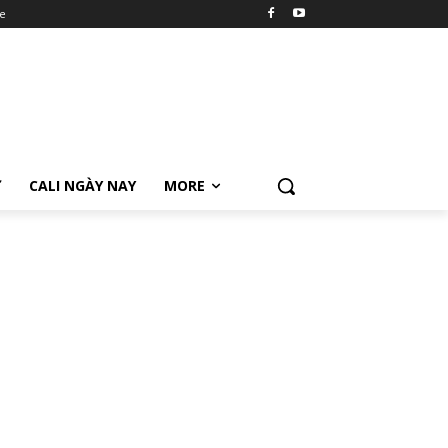
e
Ữ
CALI NGÀY NAY
MORE