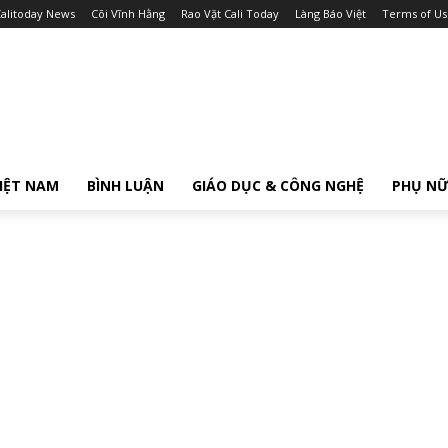
alitoday News
Cõi Vĩnh Hằng
Rao Vặt Cali Today
Làng Báo Việt
Terms of Us
IỆT NAM
BÌNH LUẬN
GIÁO DỤC & CÔNG NGHỆ
PHỤ N