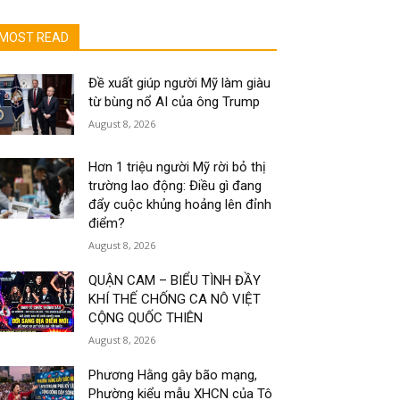
MOST READ
Đề xuất giúp người Mỹ làm giàu
từ bùng nổ AI của ông Trump
August 8, 2026
Hơn 1 triệu người Mỹ rời bỏ thị
trường lao động: Điều gì đang
đẩy cuộc khủng hoảng lên đỉnh
điểm?
August 8, 2026
QUẬN CAM – BIỂU TÌNH ĐẦY
KHÍ THẾ CHỐNG CA NÔ VIỆT
CỘNG QUỐC THIÊN
August 8, 2026
Phương Hằng gây bão mạng,
Phường kiểu mẫu XHCN của Tô