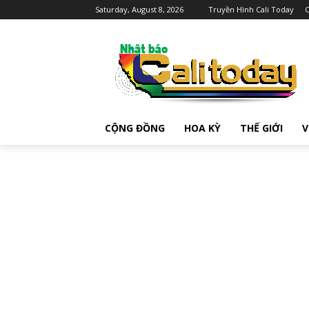
Saturday, August 8, 2026
Truyền Hình Cali Today
C
CỘNG ĐỒNG
HOA KỲ
THẾ GIỚI
V