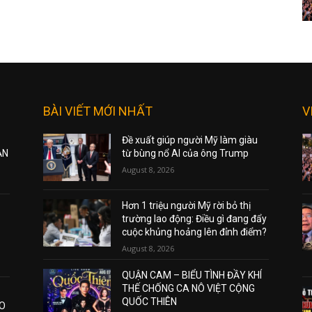
BÀI VIẾT MỚI NHẤT
V
Đề xuất giúp người Mỹ làm giàu
ẠN
từ bùng nổ AI của ông Trump
August 8, 2026
Hơn 1 triệu người Mỹ rời bỏ thị
trường lao động: Điều gì đang đẩy
cuộc khủng hoảng lên đỉnh điểm?
August 8, 2026
QUẬN CAM – BIỂU TÌNH ĐẦY KHÍ
THẾ CHỐNG CA NÔ VIỆT CỘNG
QUỐC THIÊN
AO