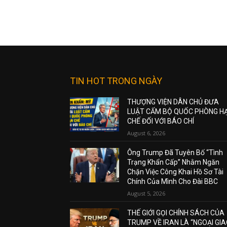
TIN HOT TRONG NGÀY
THƯỢNG VIỆN DÂN CHỦ ĐƯA
LUẬT CẤM BỘ QUỐC PHÒNG H
CHẾ ĐỐI VỚI BÁO CHÍ
August 6, 2026
Ông Trump Đã Tuyên Bố “Tình
Trạng Khẩn Cấp” Nhằm Ngăn
Chặn Việc Công Khai Hồ Sơ Tài
Chính Của Mình Cho Đài BBC
August 5, 2026
THẾ GIỚI GỌI CHÍNH SÁCH CỦA
TRUMP VỀ IRAN LÀ “NGOẠI GI