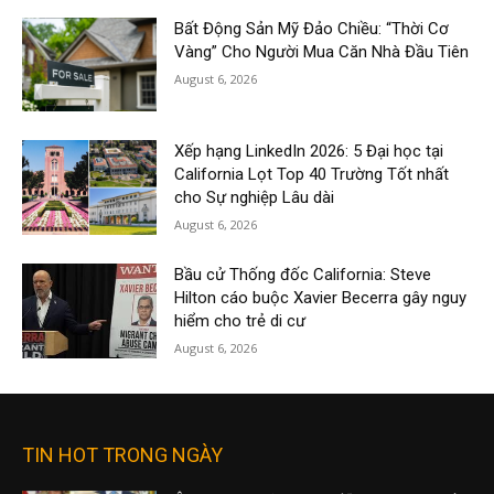
Bất Động Sản Mỹ Đảo Chiều: “Thời Cơ
Vàng” Cho Người Mua Căn Nhà Đầu Tiên
August 6, 2026
Xếp hạng LinkedIn 2026: 5 Đại học tại
California Lọt Top 40 Trường Tốt nhất
cho Sự nghiệp Lâu dài
August 6, 2026
Bầu cử Thống đốc California: Steve
Hilton cáo buộc Xavier Becerra gây nguy
hiểm cho trẻ di cư
August 6, 2026
TIN HOT TRONG NGÀY