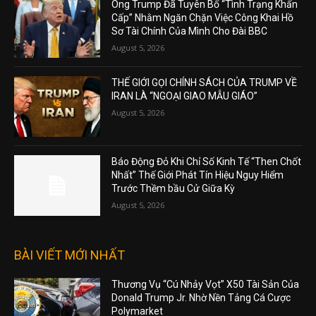
Ông Trump Đã Tuyên Bố “Tình Trạng Khẩn
Cấp” Nhằm Ngăn Chặn Việc Công Khai Hồ
Sơ Tài Chính Của Mình Cho Đài BBC
August 5, 2026
THẾ GIỚI GỌI CHÍNH SÁCH CỦA TRUMP VỀ
IRAN LÀ “NGOẠI GIAO MẪU GIÁO”
August 5, 2026
Báo Động Đỏ Khi Chỉ Số Kinh Tế “Then Chốt
Nhất” Thế Giới Phát Tín Hiệu Nguy Hiểm
Trước Thềm bầu Cử Giữa Kỳ
August 5, 2026
BÀI VIẾT MỚI NHẤT
Thương Vụ “Cú Nhảy Vọt” X50 Tài Sản Của
Donald Trump Jr. Nhờ Nền Tảng Cá Cược
Polymarket