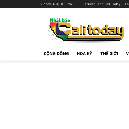
Sunday, August 9, 2026
Truyền Hình Cali Today
Ca
CỘNG ĐỒNG
HOA KỲ
THẾ GIỚI
V