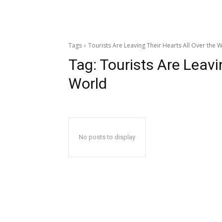
Tags
Tourists Are Leaving Their Hearts All Over the 
Tag:
Tourists Are Leavi
World
No posts to display