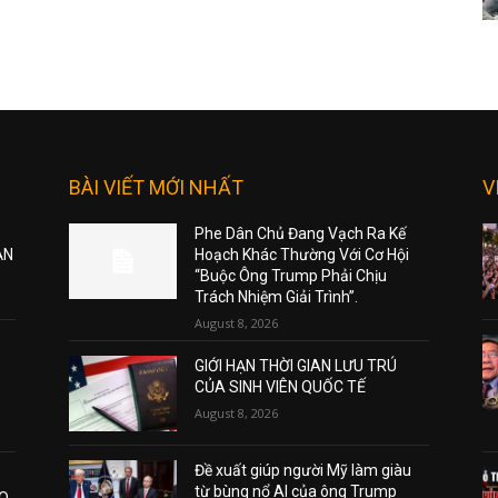
BÀI VIẾT MỚI NHẤT
V
Phe Dân Chủ Đang Vạch Ra Kế
ẠN
Hoạch Khác Thường Với Cơ Hội
“Buộc Ông Trump Phải Chịu
Trách Nhiệm Giải Trình”.
August 8, 2026
GIỚI HẠN THỜI GIAN LƯU TRÚ
CỦA SINH VIÊN QUỐC TẾ
August 8, 2026
Đề xuất giúp người Mỹ làm giàu
từ bùng nổ AI của ông Trump