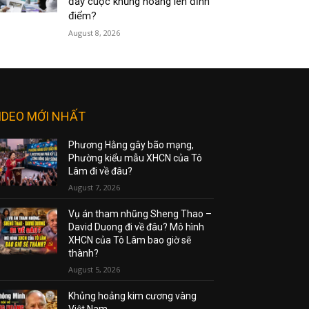
đẩy cuộc khủng hoảng lên đỉnh
điểm?
August 8, 2026
IDEO MỚI NHẤT
Phương Hằng gây bão mạng,
Phường kiểu mẫu XHCN của Tô
Lâm đi về đâu?
August 7, 2026
Vụ án tham nhũng Sheng Thao –
David Duong đi về đâu? Mô hình
XHCN của Tô Lâm bao giờ sẽ
thành?
August 5, 2026
Khủng hoảng kim cương vàng