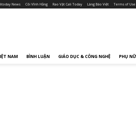
litoday News
Cõi Vĩnh Hằng
Rao Vặt Cali Today
Làng Báo Việt
Terms of Use
IỆT NAM
BÌNH LUẬN
GIÁO DỤC & CÔNG NGHỆ
PHỤ N