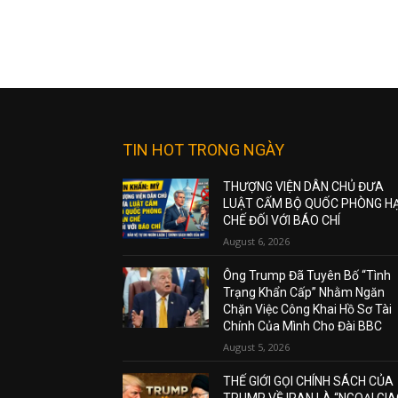
TIN HOT TRONG NGÀY
THƯỢNG VIỆN DÂN CHỦ ĐƯA
LUẬT CẤM BỘ QUỐC PHÒNG H
CHẾ ĐỐI VỚI BÁO CHÍ
August 6, 2026
Ông Trump Đã Tuyên Bố “Tình
Trạng Khẩn Cấp” Nhằm Ngăn
Chặn Việc Công Khai Hồ Sơ Tài
Chính Của Mình Cho Đài BBC
August 5, 2026
THẾ GIỚI GỌI CHÍNH SÁCH CỦA