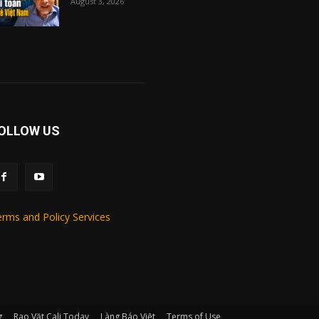
August 3, 2026
OLLOW US
rms and Policy Services
g
Rao Vặt Cali Today
Làng Báo Việt
Terms of Use