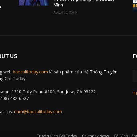
Mình
m
August 5, 2026
OUT US
F
ng web
baocalitoday.com
là sản phẩm của Hệ Thống Truyền
g Cali Today
soạn: 1310 Tully Road #109, San Jose, CA 95122
Te
 (408) 482-6527
act us:
nam@baocalitoday.com
Truyền Hình Cali Today
Calitoday News
Cõi Vĩnh Hằn