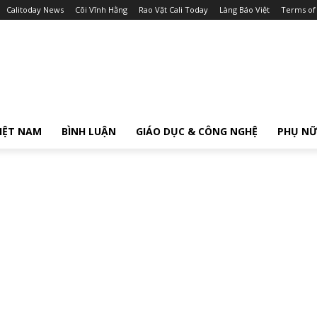
Calitoday News
Cõi Vĩnh Hằng
Rao Vặt Cali Today
Làng Báo Việt
Terms of
IỆT NAM
BÌNH LUẬN
GIÁO DỤC & CÔNG NGHỆ
PHỤ N