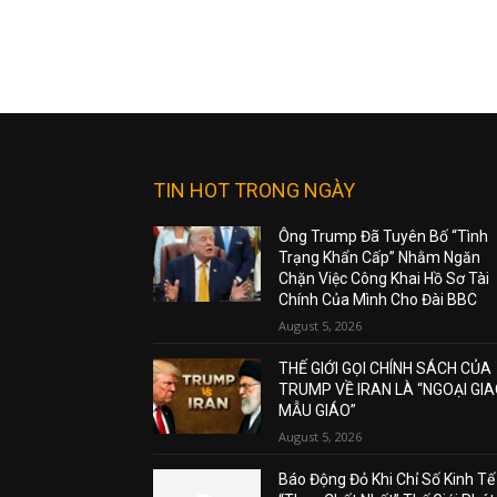
TIN HOT TRONG NGÀY
Ông Trump Đã Tuyên Bố “Tình
Trạng Khẩn Cấp” Nhằm Ngăn
Chặn Việc Công Khai Hồ Sơ Tài
Chính Của Mình Cho Đài BBC
August 5, 2026
THẾ GIỚI GỌI CHÍNH SÁCH CỦA
TRUMP VỀ IRAN LÀ “NGOẠI GI
MẪU GIÁO”
August 5, 2026
Báo Động Đỏ Khi Chỉ Số Kinh Tế