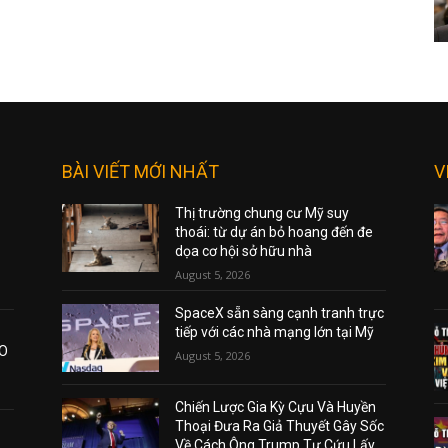
BÀI VIẾT MỚI NHẤT
V
Thị trường chung cư Mỹ suy
thoái: từ dự án bỏ hoang đến đe
dọa cơ hội sở hữu nhà
August 5, 2026
SpaceX sẵn sàng cạnh tranh trực
tiếp với các nhà mạng lớn tại Mỹ
AO
August 5, 2026
Chiến Lược Gia Kỳ Cựu Và Huyền
Thoại Đưa Ra Giả Thuyết Gây Sốc
Về Cách Ông Trump Tự Cứu Lấy