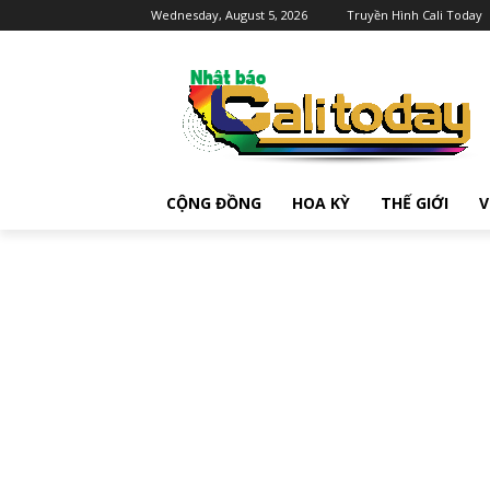
Wednesday, August 5, 2026
Truyền Hình Cali Today
CỘNG ĐỒNG
HOA KỲ
THẾ GIỚI
V