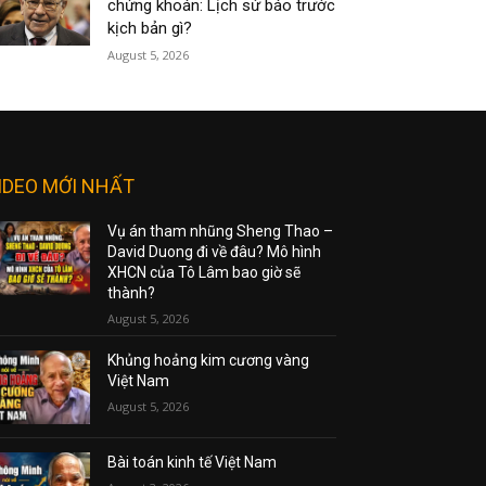
chứng khoán: Lịch sử báo trước
kịch bản gì?
August 5, 2026
IDEO MỚI NHẤT
Vụ án tham nhũng Sheng Thao –
David Duong đi về đâu? Mô hình
XHCN của Tô Lâm bao giờ sẽ
thành?
August 5, 2026
Khủng hoảng kim cương vàng
Việt Nam
August 5, 2026
Bài toán kinh tế Việt Nam