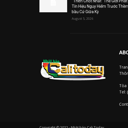
“Then Chốt Nhất” Thế Giới Phát
Tín Hiệu Nguy Hiểm Trước Thề
bầu Cử Giữa Kỳ
August 5, 2026
AB
Tra
Thôn
Tòa 
Tel:
Cont
Copyright © 2022 - Nhật báo Cali Today