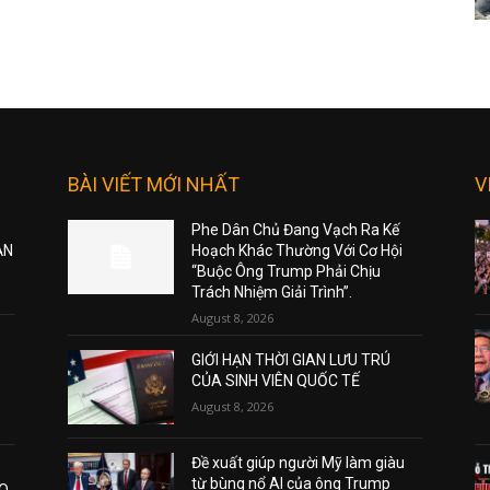
BÀI VIẾT MỚI NHẤT
V
Phe Dân Chủ Đang Vạch Ra Kế
ẠN
Hoạch Khác Thường Với Cơ Hội
“Buộc Ông Trump Phải Chịu
Trách Nhiệm Giải Trình”.
August 8, 2026
GIỚI HẠN THỜI GIAN LƯU TRÚ
CỦA SINH VIÊN QUỐC TẾ
August 8, 2026
Đề xuất giúp người Mỹ làm giàu
từ bùng nổ AI của ông Trump