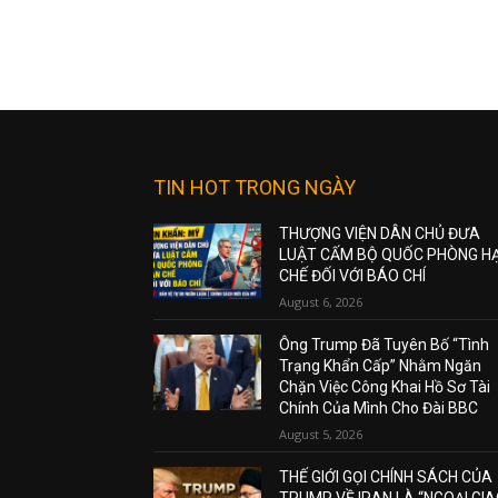
TIN HOT TRONG NGÀY
THƯỢNG VIỆN DÂN CHỦ ĐƯA
LUẬT CẤM BỘ QUỐC PHÒNG H
CHẾ ĐỐI VỚI BÁO CHÍ
August 6, 2026
Ông Trump Đã Tuyên Bố “Tình
Trạng Khẩn Cấp” Nhằm Ngăn
Chặn Việc Công Khai Hồ Sơ Tài
Chính Của Mình Cho Đài BBC
August 5, 2026
THẾ GIỚI GỌI CHÍNH SÁCH CỦA