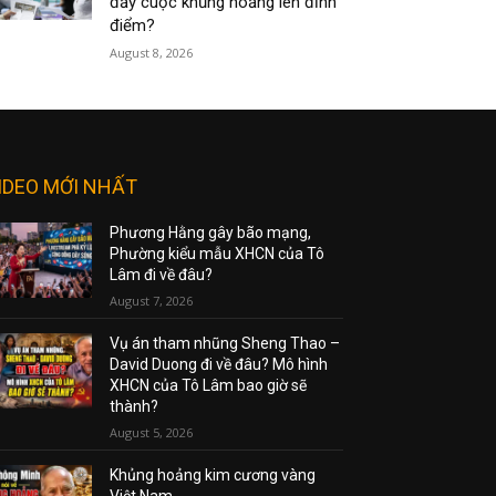
đẩy cuộc khủng hoảng lên đỉnh
điểm?
August 8, 2026
IDEO MỚI NHẤT
Phương Hằng gây bão mạng,
Phường kiểu mẫu XHCN của Tô
Lâm đi về đâu?
August 7, 2026
Vụ án tham nhũng Sheng Thao –
David Duong đi về đâu? Mô hình
XHCN của Tô Lâm bao giờ sẽ
thành?
August 5, 2026
Khủng hoảng kim cương vàng