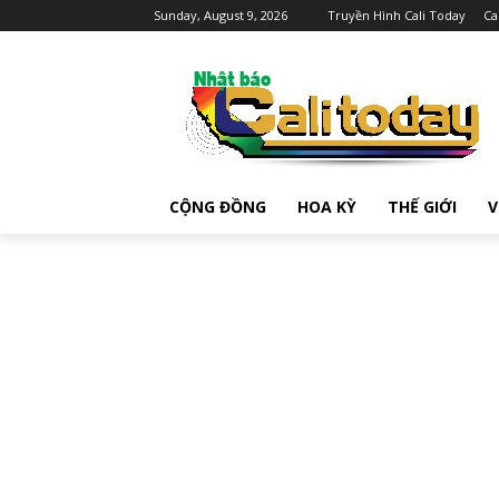
Sunday, August 9, 2026
Truyền Hình Cali Today
Ca
CỘNG ĐỒNG
HOA KỲ
THẾ GIỚI
V