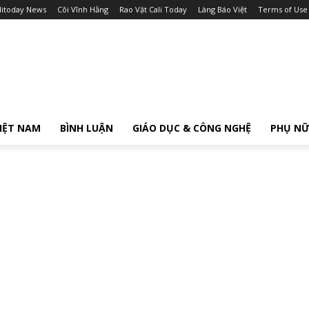
litoday News
Cõi Vĩnh Hằng
Rao Vặt Cali Today
Làng Báo Việt
Terms of Use
IỆT NAM
BÌNH LUẬN
GIÁO DỤC & CÔNG NGHỆ
PHỤ N