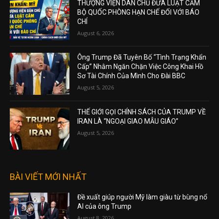
THƯỢNG VIỆN DÂN CHỦ ĐƯA LUẬT CẤM
BỘ QUỐC PHÒNG HẠN CHẾ ĐỐI VỚI BÁO
CHÍ
August 6, 2026
Ông Trump Đã Tuyên Bố “Tình Trạng Khẩn
Cấp” Nhằm Ngăn Chặn Việc Công Khai Hồ
Sơ Tài Chính Của Mình Cho Đài BBC
August 5, 2026
THẾ GIỚI GỌI CHÍNH SÁCH CỦA TRUMP VỀ
IRAN LÀ “NGOẠI GIAO MẪU GIÁO”
August 5, 2026
BÀI VIẾT MỚI NHẤT
Đề xuất giúp người Mỹ làm giàu từ bùng nổ
AI của ông Trump
August 8, 2026