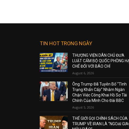
TIN HOT TRONG NGÀY
THƯỢNG VIỆN DÂN CHỦ ĐƯA
LUẬT CẤM BỘ QUỐC PHÒNG H
CHẾ ĐỐI VỚI BÁO CHÍ
August 6, 2026
Ông Trump Đã Tuyên Bố “Tình
Trạng Khẩn Cấp” Nhằm Ngăn
Chặn Việc Công Khai Hồ Sơ Tài
Chính Của Mình Cho Đài BBC
August 5, 2026
THẾ GIỚI GỌI CHÍNH SÁCH CỦA
TRUMP VỀ IRAN LÀ “NGOẠI GI