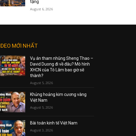
tặng
August 6, 2026
IDEO MỚI NHẤT
Vụ án tham nhũng Sheng Thao –
David Duong đi về đâu? Mô hình
XHCN của Tô Lâm bao giờ sẽ
thành?
August 5, 2026
Khủng hoảng kim cương vàng
Việt Nam
August 5, 2026
Bài toán kinh tế Việt Nam
August 3, 2026