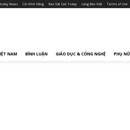
itoday News
Cõi Vĩnh Hằng
Rao Vặt Cali Today
Làng Báo Việt
Terms of Use
IỆT NAM
BÌNH LUẬN
GIÁO DỤC & CÔNG NGHỆ
PHỤ N