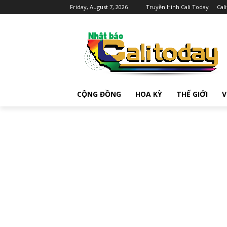
Friday, August 7, 2026
Truyền Hình Cali Today
Cal
CỘNG ĐỒNG
HOA KỲ
THẾ GIỚI
V