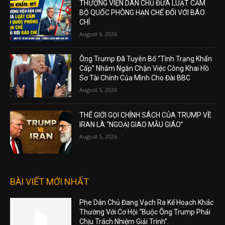
THƯỢNG VIỆN DÂN CHỦ ĐƯA LUẬT CẤM
BỘ QUỐC PHÒNG HẠN CHẾ ĐỐI VỚI BÁO
CHÍ
August 6, 2026
Ông Trump Đã Tuyên Bố “Tình Trạng Khẩn
Cấp” Nhằm Ngăn Chặn Việc Công Khai Hồ
Sơ Tài Chính Của Mình Cho Đài BBC
August 5, 2026
THẾ GIỚI GỌI CHÍNH SÁCH CỦA TRUMP VỀ
IRAN LÀ “NGOẠI GIAO MẪU GIÁO”
August 5, 2026
BÀI VIẾT MỚI NHẤT
Phe Dân Chủ Đang Vạch Ra Kế Hoạch Khác
Thường Với Cơ Hội “Buộc Ông Trump Phải
Chịu Trách Nhiệm Giải Trình”.