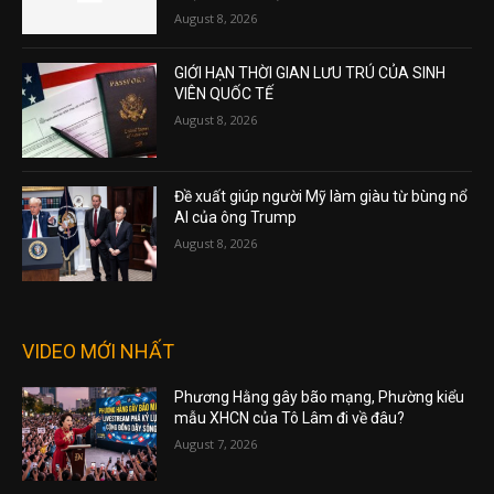
August 8, 2026
GIỚI HẠN THỜI GIAN LƯU TRÚ CỦA SINH
VIÊN QUỐC TẾ
August 8, 2026
Đề xuất giúp người Mỹ làm giàu từ bùng nổ
AI của ông Trump
August 8, 2026
VIDEO MỚI NHẤT
Phương Hằng gây bão mạng, Phường kiểu
mẫu XHCN của Tô Lâm đi về đâu?
August 7, 2026