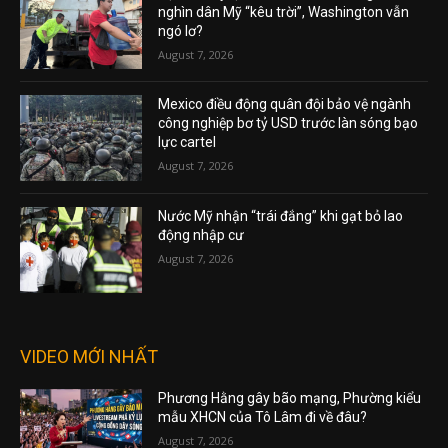
nghìn dân Mỹ “kêu trời”, Washington vẫn
ngó lơ?
August 7, 2026
Mexico điều động quân đội bảo vệ ngành
công nghiệp bơ tỷ USD trước làn sóng bạo
lực cartel
August 7, 2026
Nước Mỹ nhận “trái đắng” khi gạt bỏ lao
động nhập cư
August 7, 2026
VIDEO MỚI NHẤT
Phương Hằng gây bão mạng, Phường kiểu
mẫu XHCN của Tô Lâm đi về đâu?
August 7, 2026