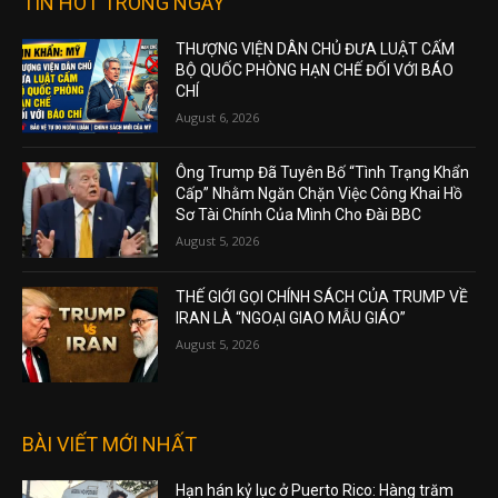
TIN HOT TRONG NGÀY
THƯỢNG VIỆN DÂN CHỦ ĐƯA LUẬT CẤM
BỘ QUỐC PHÒNG HẠN CHẾ ĐỐI VỚI BÁO
CHÍ
August 6, 2026
Ông Trump Đã Tuyên Bố “Tình Trạng Khẩn
Cấp” Nhằm Ngăn Chặn Việc Công Khai Hồ
Sơ Tài Chính Của Mình Cho Đài BBC
August 5, 2026
THẾ GIỚI GỌI CHÍNH SÁCH CỦA TRUMP VỀ
IRAN LÀ “NGOẠI GIAO MẪU GIÁO”
August 5, 2026
BÀI VIẾT MỚI NHẤT
Hạn hán kỷ lục ở Puerto Rico: Hàng trăm