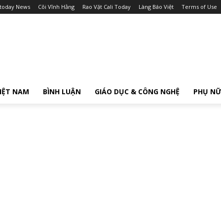
itoday News
Cõi Vĩnh Hằng
Rao Vặt Cali Today
Làng Báo Việt
Terms of Use
IỆT NAM
BÌNH LUẬN
GIÁO DỤC & CÔNG NGHỆ
PHỤ N