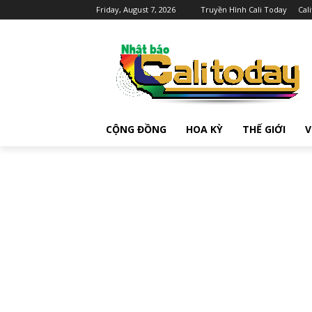
Friday, August 7, 2026
Truyền Hình Cali Today
Cal
CỘNG ĐỒNG
HOA KỲ
THẾ GIỚI
V