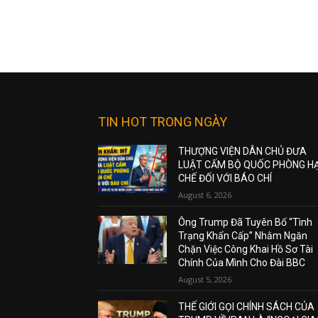
TIN HOT TRONG NGÀY
THƯỢNG VIỆN DÂN CHỦ ĐƯA
LUẬT CẤM BỘ QUỐC PHÒNG H
CHẾ ĐỐI VỚI BÁO CHÍ
August 6, 2026
Ông Trump Đã Tuyên Bố “Tình
Trạng Khẩn Cấp” Nhằm Ngăn
Chặn Việc Công Khai Hồ Sơ Tài
Chính Của Mình Cho Đài BBC
August 5, 2026
THẾ GIỚI GỌI CHÍNH SÁCH CỦA