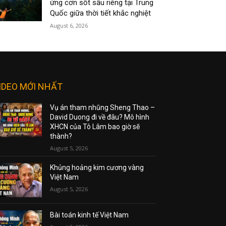
ứng cơn sốt sầu riêng tại Trung
Quốc giữa thời tiết khắc nghiệt
August 6, 2026
IDEO MỚI NHẤT
Vụ án tham nhũng Sheng Thao –
David Duong đi về đâu? Mô hình
XHCN của Tô Lâm bao giờ sẽ
thành?
August 5, 2026
Khủng hoảng kim cương vàng
Việt Nam
August 5, 2026
Bài toán kinh tế Việt Nam