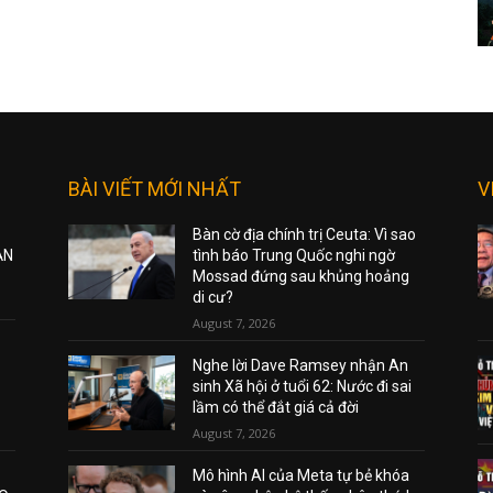
BÀI VIẾT MỚI NHẤT
V
Bàn cờ địa chính trị Ceuta: Vì sao
ẠN
tình báo Trung Quốc nghi ngờ
Mossad đứng sau khủng hoảng
di cư?
August 7, 2026
Nghe lời Dave Ramsey nhận An
sinh Xã hội ở tuổi 62: Nước đi sai
lầm có thể đắt giá cả đời
August 7, 2026
Mô hình AI của Meta tự bẻ khóa