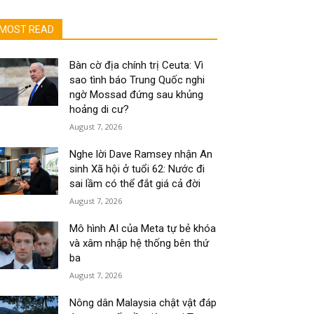
MOST READ
Bàn cờ địa chính trị Ceuta: Vì
sao tình báo Trung Quốc nghi
ngờ Mossad đứng sau khủng
hoảng di cư?
August 7, 2026
Nghe lời Dave Ramsey nhận An
sinh Xã hội ở tuổi 62: Nước đi
sai lầm có thể đắt giá cả đời
August 7, 2026
Mô hình AI của Meta tự bẻ khóa
và xâm nhập hệ thống bên thứ
ba
August 7, 2026
Nông dân Malaysia chật vật đáp