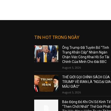
TIN HOT TRONG NGÀY
Ông Trump Đã Tuyên Bố “Tình
Trạng Khẩn Cấp” Nhằm Ngăn
Chặn Việc Công Khai Hồ Sơ Tài
Chính Của Mình Cho Đài BBC
August 5, 2026
THẾ GIỚI GỌI CHÍNH SÁCH CỦA
TRUMP VỀ IRAN LÀ “NGOẠI GI
MẪU GIÁO”
August 5, 2026
Báo Động Đỏ Khi Chỉ Số Kinh Tế
“Then Chốt Nhất” Thế Giới Phát