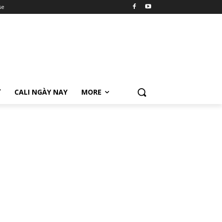
se
Ữ
CALI NGÀY NAY
MORE