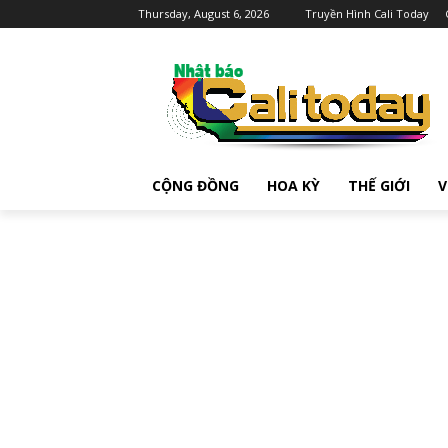
Thursday, August 6, 2026
Truyền Hình Cali Today
CỘNG ĐỒNG
HOA KỲ
THẾ GIỚI
V