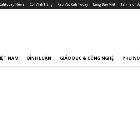
Calitoday News
Cõi Vĩnh Hằng
Rao Vặt Cali Today
Làng Báo Việt
Terms of U
IỆT NAM
BÌNH LUẬN
GIÁO DỤC & CÔNG NGHỆ
PHỤ N