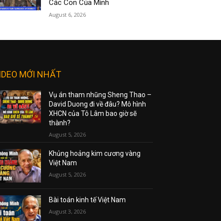
Các Con Của Mình
August 6, 2026
IDEO MỚI NHẤT
Vụ án tham nhũng Sheng Thao –
David Duong đi về đâu? Mô hình
XHCN của Tô Lâm bao giờ sẽ
thành?
August 5, 2026
Khủng hoảng kim cương vàng
Việt Nam
August 5, 2026
Bài toán kinh tế Việt Nam
August 3, 2026