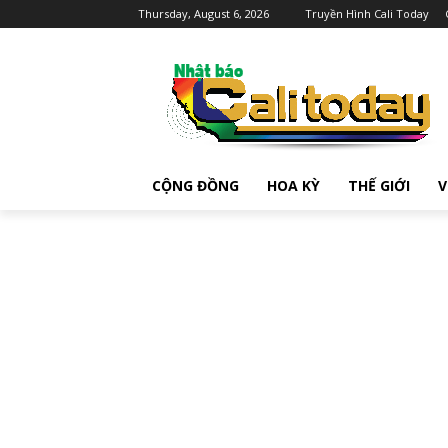
Thursday, August 6, 2026
Truyền Hình Cali Today
CỘNG ĐỒNG
HOA KỲ
THẾ GIỚI
V