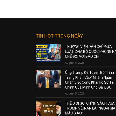
TIN HOT TRONG NGÀY
THƯỢNG VIỆN DÂN CHỦ ĐƯA
LUẬT CẤM BỘ QUỐC PHÒNG H
CHẾ ĐỐI VỚI BÁO CHÍ
August 6, 2026
Ông Trump Đã Tuyên Bố “Tình
Trạng Khẩn Cấp” Nhằm Ngăn
Chặn Việc Công Khai Hồ Sơ Tài
Chính Của Mình Cho Đài BBC
August 5, 2026
THẾ GIỚI GỌI CHÍNH SÁCH CỦA
TRUMP VỀ IRAN LÀ “NGOẠI GI
MẪU GIÁO”