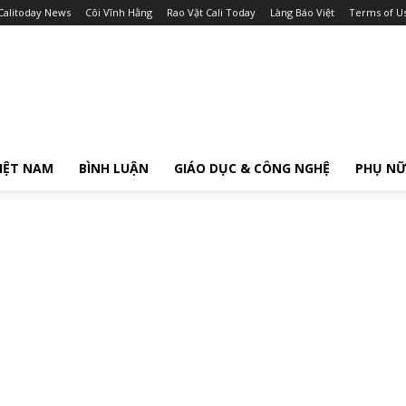
Calitoday News
Cõi Vĩnh Hằng
Rao Vặt Cali Today
Làng Báo Việt
Terms of U
IỆT NAM
BÌNH LUẬN
GIÁO DỤC & CÔNG NGHỆ
PHỤ N