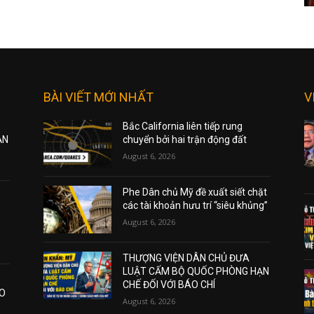
BÀI VIẾT MỚI NHẤT
V
Bắc California liên tiếp rung
ẠN
chuyển bởi hai trận động đất
August 6, 2026
Phe Dân chủ Mỹ đề xuất siết chặt
các tài khoản hưu trí “siêu khủng”
August 6, 2026
THƯỢNG VIỆN DÂN CHỦ ĐƯA
LUẬT CẤM BỘ QUỐC PHÒNG HẠN
CHẾ ĐỐI VỚI BÁO CHÍ
AO
August 6, 2026