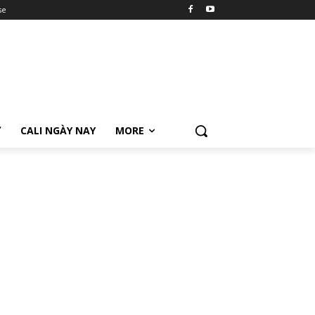
se
Ữ
CALI NGÀY NAY
MORE