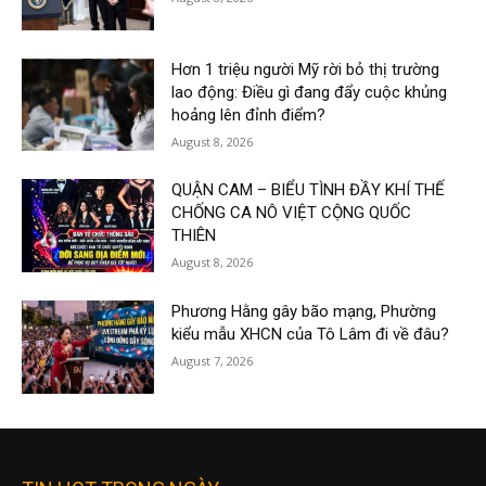
Hơn 1 triệu người Mỹ rời bỏ thị trường
lao động: Điều gì đang đẩy cuộc khủng
hoảng lên đỉnh điểm?
August 8, 2026
QUẬN CAM – BIỂU TÌNH ĐẦY KHÍ THẾ
CHỐNG CA NÔ VIỆT CỘNG QUỐC
THIÊN
August 8, 2026
Phương Hằng gây bão mạng, Phường
kiểu mẫu XHCN của Tô Lâm đi về đâu?
August 7, 2026