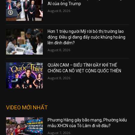
AI của ông Trump
August 8, 2026
Hơn 1 triệu người Mỹ rời bỏ thị trường lao
động: Điều gì đang đẩy cuộc khủng hoảng
lên đỉnh điểm?
August 8, 2026
QUẬN CAM – BIỂU TÌNH ĐẦY KHÍ THẾ
CHỐNG CA NÔ VIỆT CỘNG QUỐC THIÊN
August 8, 2026
VIDEO MỚI NHẤT
Phương Hằng gây bão mạng, Phường kiểu
mẫu XHCN của Tô Lâm đi về đâu?
August 7, 2026