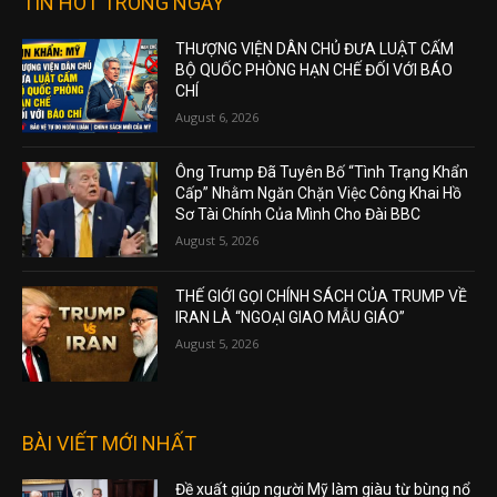
TIN HOT TRONG NGÀY
THƯỢNG VIỆN DÂN CHỦ ĐƯA LUẬT CẤM
BỘ QUỐC PHÒNG HẠN CHẾ ĐỐI VỚI BÁO
CHÍ
August 6, 2026
Ông Trump Đã Tuyên Bố “Tình Trạng Khẩn
Cấp” Nhằm Ngăn Chặn Việc Công Khai Hồ
Sơ Tài Chính Của Mình Cho Đài BBC
August 5, 2026
THẾ GIỚI GỌI CHÍNH SÁCH CỦA TRUMP VỀ
IRAN LÀ “NGOẠI GIAO MẪU GIÁO”
August 5, 2026
BÀI VIẾT MỚI NHẤT
Đề xuất giúp người Mỹ làm giàu từ bùng nổ