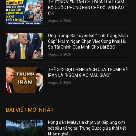
THƯỢNG VIỆN DÂN CHỦ ĐƯA LUẬT CẤM
BỘ QUỐC PHÒNG HẠN CHẾ ĐỐI VỚI BÁO
CHÍ
August 6, 2026
Ông Trump Đã Tuyên Bố “Tình Trạng Khẩn
Cấp” Nhằm Ngăn Chặn Việc Công Khai Hồ
Sơ Tài Chính Của Mình Cho Đài BBC
August 5, 2026
THẾ GIỚI GỌI CHÍNH SÁCH CỦA TRUMP VỀ
IRAN LÀ “NGOẠI GIAO MẪU GIÁO”
August 5, 2026
BÀI VIẾT MỚI NHẤT
Nông dân Malaysia chật vật đáp ứng cơn
sốt sầu riêng tại Trung Quốc giữa thời tiết
khắc nghiệt