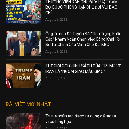
THƯỢNG VIỆN DÂN CHỦ ĐƯA LUẬT CẤM
BỘ QUỐC PHÒNG HẠN CHẾ ĐỐI VỚI BÁO
CHÍ
August 6, 2026
Ông Trump Đã Tuyên Bố “Tình Trạng Khẩn
Cấp” Nhằm Ngăn Chặn Việc Công Khai Hồ
Sơ Tài Chính Của Mình Cho Đài BBC
August 5, 2026
THẾ GIỚI GỌI CHÍNH SÁCH CỦA TRUMP VỀ
IRAN LÀ “NGOẠI GIAO MẪU GIÁO”
August 5, 2026
BÀI VIẾT MỚI NHẤT
Trí tuệ nhân tạo được sử dụng để tạo ra
virus tổng hợp.
August 7, 2026