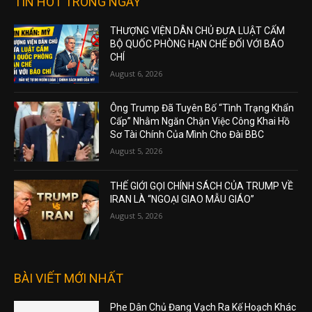
TIN HOT TRONG NGÀY
THƯỢNG VIỆN DÂN CHỦ ĐƯA LUẬT CẤM
BỘ QUỐC PHÒNG HẠN CHẾ ĐỐI VỚI BÁO
CHÍ
August 6, 2026
Ông Trump Đã Tuyên Bố “Tình Trạng Khẩn
Cấp” Nhằm Ngăn Chặn Việc Công Khai Hồ
Sơ Tài Chính Của Mình Cho Đài BBC
August 5, 2026
THẾ GIỚI GỌI CHÍNH SÁCH CỦA TRUMP VỀ
IRAN LÀ “NGOẠI GIAO MẪU GIÁO”
August 5, 2026
BÀI VIẾT MỚI NHẤT
Phe Dân Chủ Đang Vạch Ra Kế Hoạch Khác