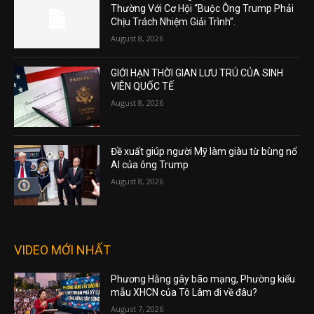
Thường Với Cơ Hội “Buộc Ông Trump Phải
Chịu Trách Nhiệm Giải Trình”.
August 8, 2026
GIỚI HẠN THỜI GIAN LƯU TRÚ CỦA SINH
VIÊN QUỐC TẾ
August 8, 2026
Đề xuất giúp người Mỹ làm giàu từ bùng nổ
AI của ông Trump
August 8, 2026
VIDEO MỚI NHẤT
Phương Hằng gây bão mạng, Phường kiểu
mẫu XHCN của Tô Lâm đi về đâu?
August 7, 2026