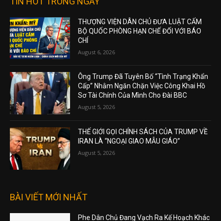
TIN HOT TRONG NGÀY
THƯỢNG VIỆN DÂN CHỦ ĐƯA LUẬT CẤM
BỘ QUỐC PHÒNG HẠN CHẾ ĐỐI VỚI BÁO
CHÍ
August 6, 2026
Ông Trump Đã Tuyên Bố “Tình Trạng Khẩn
Cấp” Nhằm Ngăn Chặn Việc Công Khai Hồ
Sơ Tài Chính Của Mình Cho Đài BBC
August 5, 2026
THẾ GIỚI GỌI CHÍNH SÁCH CỦA TRUMP VỀ
IRAN LÀ “NGOẠI GIAO MẪU GIÁO”
August 5, 2026
BÀI VIẾT MỚI NHẤT
Phe Dân Chủ Đang Vạch Ra Kế Hoạch Khác