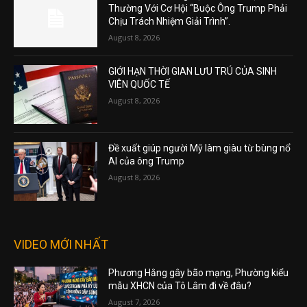
Thường Với Cơ Hội “Buộc Ông Trump Phải
Chịu Trách Nhiệm Giải Trình”.
August 8, 2026
GIỚI HẠN THỜI GIAN LƯU TRÚ CỦA SINH
VIÊN QUỐC TẾ
August 8, 2026
Đề xuất giúp người Mỹ làm giàu từ bùng nổ
AI của ông Trump
August 8, 2026
VIDEO MỚI NHẤT
Phương Hằng gây bão mạng, Phường kiểu
mẫu XHCN của Tô Lâm đi về đâu?
August 7, 2026