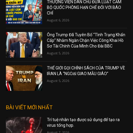
THƯỢNG VIỆN DÂN CHỦ ĐƯA LUẬT CẤM
BỘ QUỐC PHÒNG HẠN CHẾ ĐỐI VỚI BÁO
CHÍ
August 6, 2026
Ông Trump Đã Tuyên Bố “Tình Trạng Khẩn
Cấp” Nhằm Ngăn Chặn Việc Công Khai Hồ
Sơ Tài Chính Của Mình Cho Đài BBC
August 5, 2026
THẾ GIỚI GỌI CHÍNH SÁCH CỦA TRUMP VỀ
IRAN LÀ “NGOẠI GIAO MẪU GIÁO”
August 5, 2026
BÀI VIẾT MỚI NHẤT
Trí tuệ nhân tạo được sử dụng để tạo ra
virus tổng hợp.
August 7, 2026