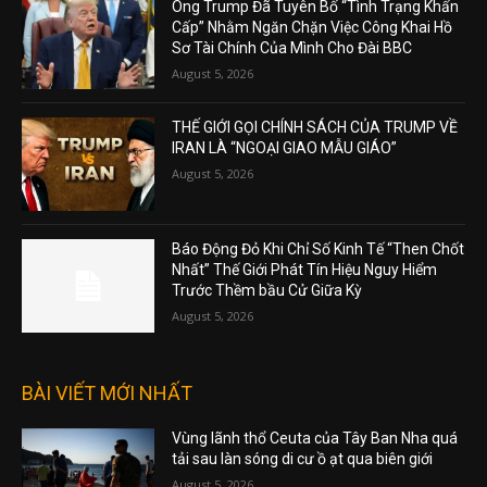
Ông Trump Đã Tuyên Bố “Tình Trạng Khẩn
Cấp” Nhằm Ngăn Chặn Việc Công Khai Hồ
Sơ Tài Chính Của Mình Cho Đài BBC
August 5, 2026
THẾ GIỚI GỌI CHÍNH SÁCH CỦA TRUMP VỀ
IRAN LÀ “NGOẠI GIAO MẪU GIÁO”
August 5, 2026
Báo Động Đỏ Khi Chỉ Số Kinh Tế “Then Chốt
Nhất” Thế Giới Phát Tín Hiệu Nguy Hiểm
Trước Thềm bầu Cử Giữa Kỳ
August 5, 2026
BÀI VIẾT MỚI NHẤT
Vùng lãnh thổ Ceuta của Tây Ban Nha quá
tải sau làn sóng di cư ồ ạt qua biên giới
August 5, 2026