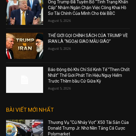
Ông Trump Đã Tuyên Bố “Tình Trạng Khẩn
Cấp” Nhằm Ngăn Chặn Việc Công Khai Hồ
Sơ Tài Chính Của Mình Cho Đài BBC
August 5, 2026
THẾ GIỚI GỌI CHÍNH SÁCH CỦA TRUMP VỀ
IRAN LÀ “NGOẠI GIAO MẪU GIÁO”
August 5, 2026
Báo Động Đỏ Khi Chỉ Số Kinh Tế “Then Chốt
Nhất” Thế Giới Phát Tín Hiệu Nguy Hiểm
Trước Thềm bầu Cử Giữa Kỳ
August 5, 2026
BÀI VIẾT MỚI NHẤT
Thương Vụ “Cú Nhảy Vọt” X50 Tài Sản Của
Donald Trump Jr. Nhờ Nền Tảng Cá Cược
Polymarket