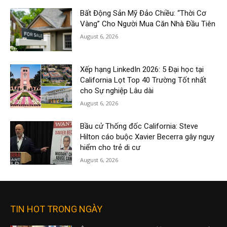
Bất Động Sản Mỹ Đảo Chiều: “Thời Cơ
Vàng” Cho Người Mua Căn Nhà Đầu Tiên
August 6, 2026
Xếp hạng LinkedIn 2026: 5 Đại học tại
California Lọt Top 40 Trường Tốt nhất
cho Sự nghiệp Lâu dài
August 6, 2026
Bầu cử Thống đốc California: Steve
Hilton cáo buộc Xavier Becerra gây nguy
hiểm cho trẻ di cư
August 6, 2026
TIN HOT TRONG NGÀY