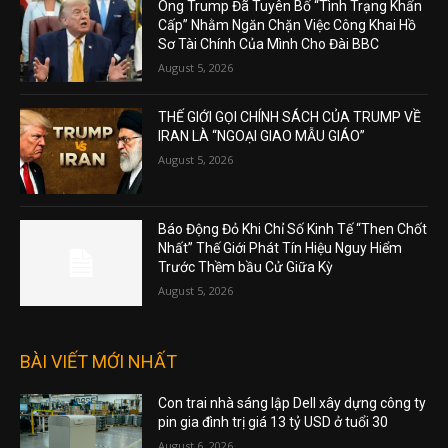
Ông Trump Đã Tuyên Bố “Tình Trạng Khẩn
Cấp” Nhằm Ngăn Chặn Việc Công Khai Hồ
Sơ Tài Chính Của Mình Cho Đài BBC
August 5, 2026
THẾ GIỚI GỌI CHÍNH SÁCH CỦA TRUMP VỀ
IRAN LÀ “NGOẠI GIAO MẪU GIÁO”
August 5, 2026
Báo Động Đỏ Khi Chỉ Số Kinh Tế “Then Chốt
Nhất” Thế Giới Phát Tín Hiệu Nguy Hiểm
Trước Thềm bầu Cử Giữa Kỳ
August 5, 2026
BÀI VIẾT MỚI NHẤT
Con trai nhà sáng lập Dell xây dựng công ty
pin gia đình trị giá 13 tỷ USD ở tuổi 30
August 6, 2026