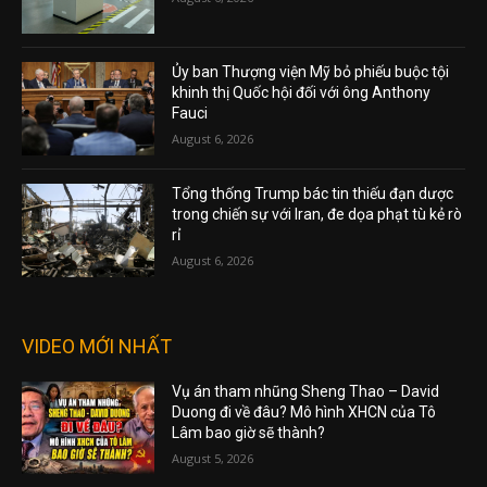
Ủy ban Thượng viện Mỹ bỏ phiếu buộc tội
khinh thị Quốc hội đối với ông Anthony
Fauci
August 6, 2026
Tổng thống Trump bác tin thiếu đạn dược
trong chiến sự với Iran, đe dọa phạt tù kẻ rò
rỉ
August 6, 2026
VIDEO MỚI NHẤT
Vụ án tham nhũng Sheng Thao – David
Duong đi về đâu? Mô hình XHCN của Tô
Lâm bao giờ sẽ thành?
August 5, 2026