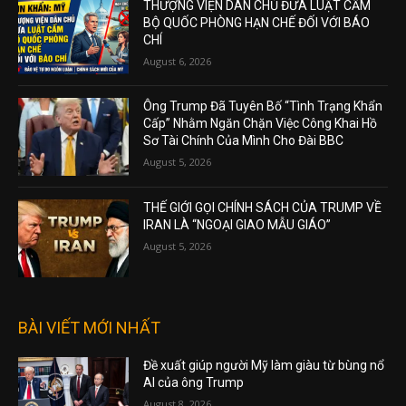
THƯỢNG VIỆN DÂN CHỦ ĐƯA LUẬT CẤM
BỘ QUỐC PHÒNG HẠN CHẾ ĐỐI VỚI BÁO
CHÍ
August 6, 2026
Ông Trump Đã Tuyên Bố “Tình Trạng Khẩn
Cấp” Nhằm Ngăn Chặn Việc Công Khai Hồ
Sơ Tài Chính Của Mình Cho Đài BBC
August 5, 2026
THẾ GIỚI GỌI CHÍNH SÁCH CỦA TRUMP VỀ
IRAN LÀ “NGOẠI GIAO MẪU GIÁO”
August 5, 2026
BÀI VIẾT MỚI NHẤT
Đề xuất giúp người Mỹ làm giàu từ bùng nổ
AI của ông Trump
August 8, 2026