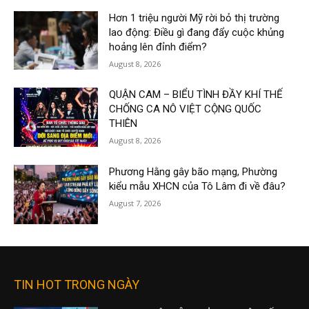
Hơn 1 triệu người Mỹ rời bỏ thị trường
lao động: Điều gì đang đẩy cuộc khủng
hoảng lên đỉnh điểm?
August 8, 2026
QUẬN CAM – BIỂU TÌNH ĐẦY KHÍ THẾ
CHỐNG CA NÔ VIỆT CỘNG QUỐC
THIÊN
August 8, 2026
Phương Hằng gây bão mạng, Phường
kiểu mẫu XHCN của Tô Lâm đi về đâu?
August 7, 2026
TIN HOT TRONG NGÀY