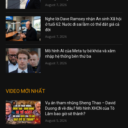
August 7, 2026
Nghe lời Dave Ramsey nhận An sinh Xã hội
ở tuổi 62: Nước đi sai lầm có thể đắt giá cả
đời
August 7, 2026
Mô hình AI của Meta tự bẻ khóa và xâm
nhập hệ thống bên thứ ba
August 7, 2026
VIDEO MỚI NHẤT
Vụ án tham nhũng Sheng Thao – David
Duong đi về đâu? Mô hình XHCN của Tô
Lâm bao giờ sẽ thành?
August 5, 2026