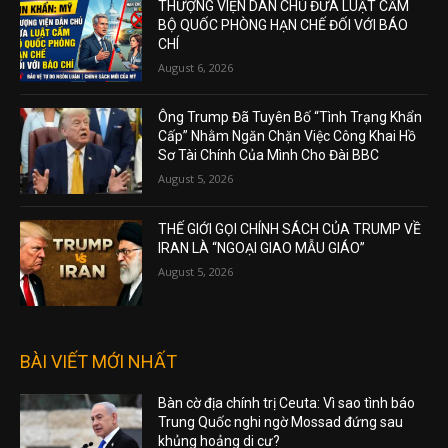
THƯỢNG VIỆN DÂN CHỦ ĐƯA LUẬT CẤM
BỘ QUỐC PHÒNG HẠN CHẾ ĐỐI VỚI BÁO
CHÍ
August 6, 2026
Ông Trump Đã Tuyên Bố “Tình Trạng Khẩn
Cấp” Nhằm Ngăn Chặn Việc Công Khai Hồ
Sơ Tài Chính Của Mình Cho Đài BBC
August 5, 2026
THẾ GIỚI GỌI CHÍNH SÁCH CỦA TRUMP VỀ
IRAN LÀ “NGOẠI GIAO MẪU GIÁO”
August 5, 2026
BÀI VIẾT MỚI NHẤT
Bàn cờ địa chính trị Ceuta: Vì sao tình báo
Trung Quốc nghi ngờ Mossad đứng sau
khủng hoảng di cư?