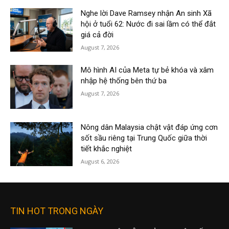
Nghe lời Dave Ramsey nhận An sinh Xã
hội ở tuổi 62: Nước đi sai lầm có thể đắt
giá cả đời
August 7, 2026
Mô hình AI của Meta tự bẻ khóa và xâm
nhập hệ thống bên thứ ba
August 7, 2026
Nông dân Malaysia chật vật đáp ứng cơn
sốt sầu riêng tại Trung Quốc giữa thời
tiết khắc nghiệt
August 6, 2026
TIN HOT TRONG NGÀY