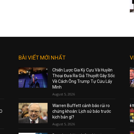
BÀI VIẾT MỚI NHẤT
V
Chiến Lược Gia Kỳ Cựu Và Huyền
Thoại Đưa Ra Giả Thuyết Gây Sốc
Về Cách Ông Trump Tự Cứu Lấy
Mình
August 5, 2026
Warren Buffett cảnh báo rủi ro
AO
chứng khoán: Lịch sử báo trước
kịch bản gì?
August 5, 2026