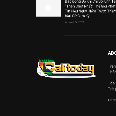
Báo Động Đỏ Khi Chỉ Số Kinh Tế
“Then Chốt Nhất” Thế Giới Phát
Tín Hiệu Nguy Hiểm Trước Thề
bầu Cử Giữa Kỳ
August 5, 2026
AB
Tra
Thôn
Tòa 
Tel:
Cont