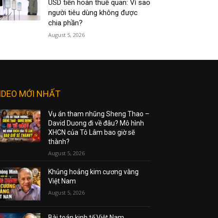
USD tiền hoàn thuế quan: Vì sao
người tiêu dùng không được
chia phần?
August 5, 2026
IDEO MỚI NHẤT
Vụ án tham nhũng Sheng Thao –
David Duong đi về đâu? Mô hình
XHCN của Tô Lâm bao giờ sẽ
thành?
August 5, 2026
Khủng hoảng kim cương vàng
Việt Nam
August 5, 2026
Bài toán kinh tế Việt Nam