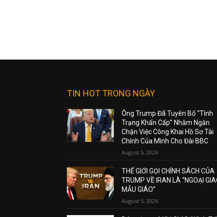
TIN HOT TRONG NGÀY
Ông Trump Đã Tuyên Bố “Tình
Trạng Khẩn Cấp” Nhằm Ngăn
Chặn Việc Công Khai Hồ Sơ Tài
Chính Của Mình Cho Đài BBC
August 5, 2026
THẾ GIỚI GỌI CHÍNH SÁCH CỦA
TRUMP VỀ IRAN LÀ “NGOẠI GI
MẪU GIÁO”
August 5, 2026