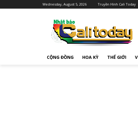
Wednesday, August 5, 2026
Truyền Hình Cali Today
CỘNG ĐỒNG
HOA KỲ
THẾ GIỚI
V