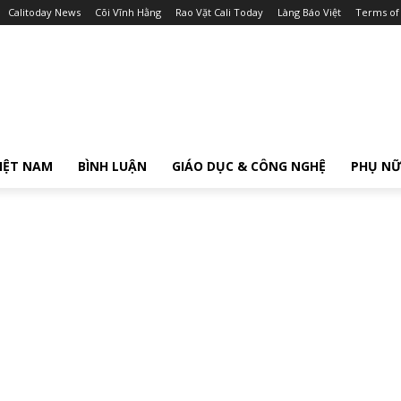
Calitoday News
Cõi Vĩnh Hằng
Rao Vặt Cali Today
Làng Báo Việt
Terms of
IỆT NAM
BÌNH LUẬN
GIÁO DỤC & CÔNG NGHỆ
PHỤ N