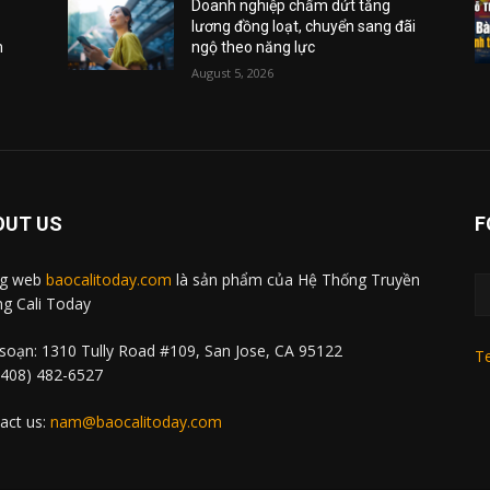
Doanh nghiệp chấm dứt tăng
lương đồng loạt, chuyển sang đãi
m
ngộ theo năng lực
August 5, 2026
OUT US
F
ng web
baocalitoday.com
là sản phẩm của Hệ Thống Truyền
g Cali Today
soạn: 1310 Tully Road #109, San Jose, CA 95122
Te
 (408) 482-6527
act us:
nam@baocalitoday.com