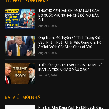
TIN HOT TRONG NGÀY
THƯỢNG VIỆN DÂN CHỦ ĐƯA LUẬT CẤM
BỘ QUỐC PHÒNG HẠN CHẾ ĐỐI VỚI BÁO
CHÍ
August 6, 2026
Ông Trump Đã Tuyên Bố “Tình Trạng Khẩn
Cấp” Nhằm Ngăn Chặn Việc Công Khai Hồ
Sơ Tài Chính Của Mình Cho Đài BBC
August 5, 2026
THẾ GIỚI GỌI CHÍNH SÁCH CỦA TRUMP VỀ
IRAN LÀ “NGOẠI GIAO MẪU GIÁO”
August 5, 2026
BÀI VIẾT MỚI NHẤT
Phe Dân Chủ Đang Vạch Ra Kế Hoạch Khác