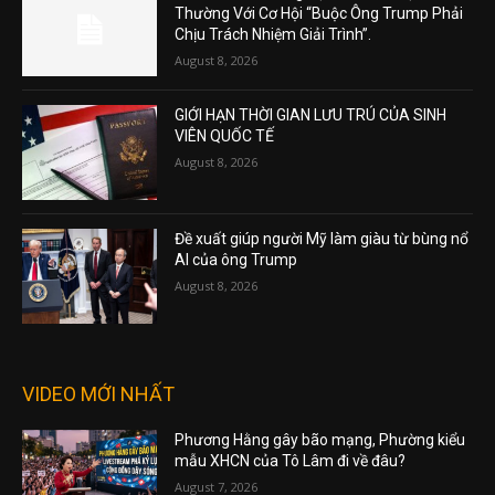
Thường Với Cơ Hội “Buộc Ông Trump Phải
Chịu Trách Nhiệm Giải Trình”.
August 8, 2026
GIỚI HẠN THỜI GIAN LƯU TRÚ CỦA SINH
VIÊN QUỐC TẾ
August 8, 2026
Đề xuất giúp người Mỹ làm giàu từ bùng nổ
AI của ông Trump
August 8, 2026
VIDEO MỚI NHẤT
Phương Hằng gây bão mạng, Phường kiểu
mẫu XHCN của Tô Lâm đi về đâu?
August 7, 2026