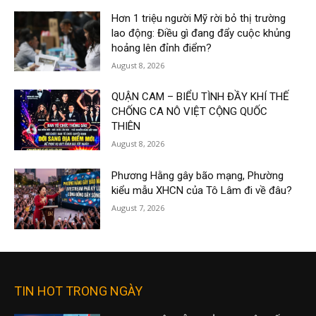
Hơn 1 triệu người Mỹ rời bỏ thị trường
lao động: Điều gì đang đẩy cuộc khủng
hoảng lên đỉnh điểm?
August 8, 2026
QUẬN CAM – BIỂU TÌNH ĐẦY KHÍ THẾ
CHỐNG CA NÔ VIỆT CỘNG QUỐC
THIÊN
August 8, 2026
Phương Hằng gây bão mạng, Phường
kiểu mẫu XHCN của Tô Lâm đi về đâu?
August 7, 2026
TIN HOT TRONG NGÀY