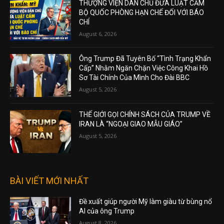
THƯỢNG VIỆN DÂN CHỦ ĐƯA LUẬT CẤM
BỘ QUỐC PHÒNG HẠN CHẾ ĐỐI VỚI BÁO
CHÍ
August 6, 2026
Ông Trump Đã Tuyên Bố “Tình Trạng Khẩn
Cấp” Nhằm Ngăn Chặn Việc Công Khai Hồ
Sơ Tài Chính Của Mình Cho Đài BBC
August 5, 2026
THẾ GIỚI GỌI CHÍNH SÁCH CỦA TRUMP VỀ
IRAN LÀ “NGOẠI GIAO MẪU GIÁO”
August 5, 2026
BÀI VIẾT MỚI NHẤT
Đề xuất giúp người Mỹ làm giàu từ bùng nổ
AI của ông Trump
August 8, 2026