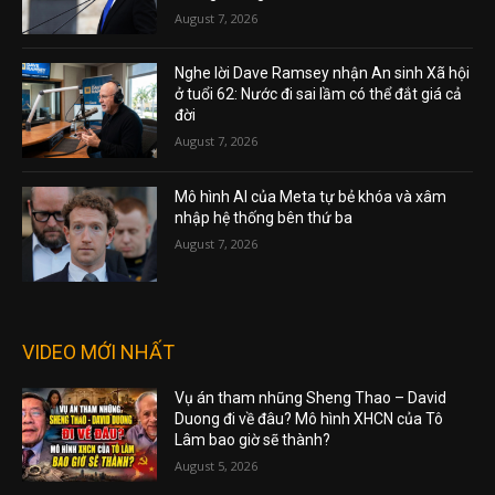
August 7, 2026
Nghe lời Dave Ramsey nhận An sinh Xã hội
ở tuổi 62: Nước đi sai lầm có thể đắt giá cả
đời
August 7, 2026
Mô hình AI của Meta tự bẻ khóa và xâm
nhập hệ thống bên thứ ba
August 7, 2026
VIDEO MỚI NHẤT
Vụ án tham nhũng Sheng Thao – David
Duong đi về đâu? Mô hình XHCN của Tô
Lâm bao giờ sẽ thành?
August 5, 2026