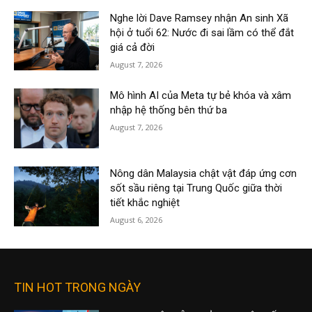
Nghe lời Dave Ramsey nhận An sinh Xã
hội ở tuổi 62: Nước đi sai lầm có thể đắt
giá cả đời
August 7, 2026
Mô hình AI của Meta tự bẻ khóa và xâm
nhập hệ thống bên thứ ba
August 7, 2026
Nông dân Malaysia chật vật đáp ứng cơn
sốt sầu riêng tại Trung Quốc giữa thời
tiết khắc nghiệt
August 6, 2026
TIN HOT TRONG NGÀY