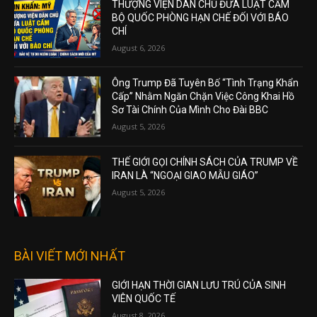
THƯỢNG VIỆN DÂN CHỦ ĐƯA LUẬT CẤM
BỘ QUỐC PHÒNG HẠN CHẾ ĐỐI VỚI BÁO
CHÍ
August 6, 2026
Ông Trump Đã Tuyên Bố “Tình Trạng Khẩn
Cấp” Nhằm Ngăn Chặn Việc Công Khai Hồ
Sơ Tài Chính Của Mình Cho Đài BBC
August 5, 2026
THẾ GIỚI GỌI CHÍNH SÁCH CỦA TRUMP VỀ
IRAN LÀ “NGOẠI GIAO MẪU GIÁO”
August 5, 2026
BÀI VIẾT MỚI NHẤT
GIỚI HẠN THỜI GIAN LƯU TRÚ CỦA SINH
VIÊN QUỐC TẾ
August 8, 2026