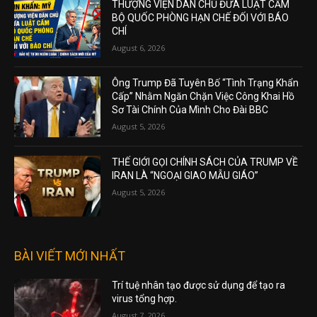
THƯỢNG VIỆN DÂN CHỦ ĐƯA LUẬT CẤM
BỘ QUỐC PHÒNG HẠN CHẾ ĐỐI VỚI BÁO
CHÍ
August 6, 2026
Ông Trump Đã Tuyên Bố “Tình Trạng Khẩn
Cấp” Nhằm Ngăn Chặn Việc Công Khai Hồ
Sơ Tài Chính Của Mình Cho Đài BBC
August 5, 2026
THẾ GIỚI GỌI CHÍNH SÁCH CỦA TRUMP VỀ
IRAN LÀ “NGOẠI GIAO MẪU GIÁO”
August 5, 2026
BÀI VIẾT MỚI NHẤT
Trí tuệ nhân tạo được sử dụng để tạo ra
virus tổng hợp.
August 7, 2026