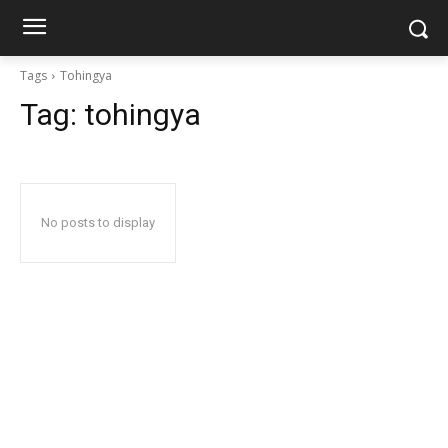
Tags
Tohingya
Tag:
tohingya
No posts to display