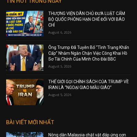
TIN HOT TRONG NGÀY
THƯỢNG VIỆN DÂN CHỦ ĐƯA LUẬT CẤM
BỘ QUỐC PHÒNG HẠN CHẾ ĐỐI VỚI BÁO
CHÍ
August 6, 2026
Ông Trump Đã Tuyên Bố “Tình Trạng Khẩn
Cấp” Nhằm Ngăn Chặn Việc Công Khai Hồ
Sơ Tài Chính Của Mình Cho Đài BBC
August 5, 2026
THẾ GIỚI GỌI CHÍNH SÁCH CỦA TRUMP VỀ
IRAN LÀ “NGOẠI GIAO MẪU GIÁO”
August 5, 2026
BÀI VIẾT MỚI NHẤT
Nông dân Malaysia chật vật đáp ứng cơn