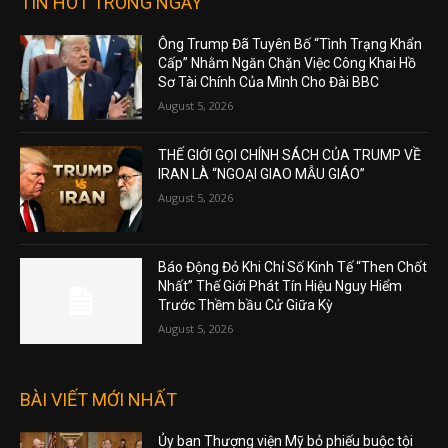
TIN HOT TRONG NGÀY
Ông Trump Đã Tuyên Bố “Tình Trạng Khẩn
Cấp” Nhằm Ngăn Chặn Việc Công Khai Hồ
Sơ Tài Chính Của Mình Cho Đài BBC
August 5, 2026
THẾ GIỚI GỌI CHÍNH SÁCH CỦA TRUMP VỀ
IRAN LÀ “NGOẠI GIAO MẪU GIÁO”
August 5, 2026
Báo Động Đỏ Khi Chỉ Số Kinh Tế “Then Chốt
Nhất” Thế Giới Phát Tín Hiệu Nguy Hiểm
Trước Thềm bầu Cử Giữa Kỳ
August 5, 2026
BÀI VIẾT MỚI NHẤT
Ủy ban Thượng viện Mỹ bỏ phiếu buộc tội