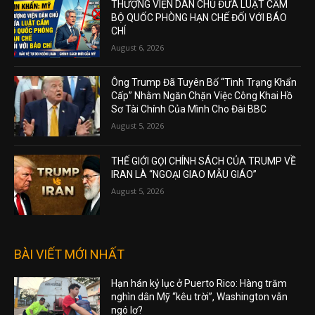
THƯỢNG VIỆN DÂN CHỦ ĐƯA LUẬT CẤM
BỘ QUỐC PHÒNG HẠN CHẾ ĐỐI VỚI BÁO
CHÍ
August 6, 2026
Ông Trump Đã Tuyên Bố “Tình Trạng Khẩn
Cấp” Nhằm Ngăn Chặn Việc Công Khai Hồ
Sơ Tài Chính Của Mình Cho Đài BBC
August 5, 2026
THẾ GIỚI GỌI CHÍNH SÁCH CỦA TRUMP VỀ
IRAN LÀ “NGOẠI GIAO MẪU GIÁO”
August 5, 2026
BÀI VIẾT MỚI NHẤT
Hạn hán kỷ lục ở Puerto Rico: Hàng trăm
nghìn dân Mỹ “kêu trời”, Washington vẫn
ngó lơ?