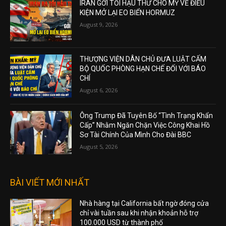
IRAN GỞI TỐI HẬU THƯ CHO MỸ VỀ ĐIỀU
KIỆN MỞ LẠI EO BIỂN HORMUZ
August 9, 2026
THƯỢNG VIỆN DÂN CHỦ ĐƯA LUẬT CẤM
BỘ QUỐC PHÒNG HẠN CHẾ ĐỐI VỚI BÁO
CHÍ
August 6, 2026
Ông Trump Đã Tuyên Bố “Tình Trạng Khẩn
Cấp” Nhằm Ngăn Chặn Việc Công Khai Hồ
Sơ Tài Chính Của Mình Cho Đài BBC
August 5, 2026
BÀI VIẾT MỚI NHẤT
Nhà hàng tại California bất ngờ đóng cửa
chỉ vài tuần sau khi nhận khoản hỗ trợ
100.000 USD từ thành phố