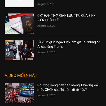
August 8, 2026
GIỚI HẠN THỜI GIAN LƯU TRÚ CỦA SINH
VIÊN QUỐC TẾ
August 8, 2026
Đề xuất giúp người Mỹ làm giàu từ bùng nổ
AI của ông Trump
August 8, 2026
VIDEO MỚI NHẤT
Phương Hằng gây bão mạng, Phường kiểu
mẫu XHCN của Tô Lâm đi về đâu?
August 7, 2026