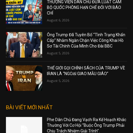
THƯỢNG VIỆN DÂN CHỦ ĐƯA LUẬT CẤM
BỘ QUỐC PHÒNG HẠN CHẾ ĐỐI VỚI BÁO
CHÍ
August 6, 2026
Ông Trump Đã Tuyên Bố “Tình Trạng Khẩn
Cấp” Nhằm Ngăn Chặn Việc Công Khai Hồ
Sơ Tài Chính Của Mình Cho Đài BBC
August 5, 2026
THẾ GIỚI GỌI CHÍNH SÁCH CỦA TRUMP VỀ
IRAN LÀ “NGOẠI GIAO MẪU GIÁO”
August 5, 2026
BÀI VIẾT MỚI NHẤT
Phe Dân Chủ Đang Vạch Ra Kế Hoạch Khác
Thường Với Cơ Hội “Buộc Ông Trump Phải
Chịu Trách Nhiệm Giải Trình”.