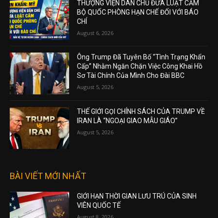
THƯỢNG VIỆN DÂN CHỦ ĐƯA LUẬT CẤM
BỘ QUỐC PHÒNG HẠN CHẾ ĐỐI VỚI BÁO
CHÍ
August 6, 2026
Ông Trump Đã Tuyên Bố “Tình Trạng Khẩn
Cấp” Nhằm Ngăn Chặn Việc Công Khai Hồ
Sơ Tài Chính Của Mình Cho Đài BBC
August 5, 2026
THẾ GIỚI GỌI CHÍNH SÁCH CỦA TRUMP VỀ
IRAN LÀ “NGOẠI GIAO MẪU GIÁO”
August 5, 2026
BÀI VIẾT MỚI NHẤT
GIỚI HẠN THỜI GIAN LƯU TRÚ CỦA SINH
VIÊN QUỐC TẾ
August 8, 2026