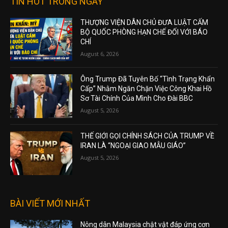
TIN HOT TRONG NGÀY
THƯỢNG VIỆN DÂN CHỦ ĐƯA LUẬT CẤM
BỘ QUỐC PHÒNG HẠN CHẾ ĐỐI VỚI BÁO
CHÍ
August 6, 2026
Ông Trump Đã Tuyên Bố “Tình Trạng Khẩn
Cấp” Nhằm Ngăn Chặn Việc Công Khai Hồ
Sơ Tài Chính Của Mình Cho Đài BBC
August 5, 2026
THẾ GIỚI GỌI CHÍNH SÁCH CỦA TRUMP VỀ
IRAN LÀ “NGOẠI GIAO MẪU GIÁO”
August 5, 2026
BÀI VIẾT MỚI NHẤT
Nông dân Malaysia chật vật đáp ứng cơn