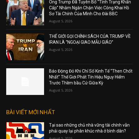
Ông Trump Đã Tuyên Bố “Tình Trạng Khẩn
Cấp” Nhằm Ngăn Chặn Việc Công Khai Hồ
Sơ Tài Chính Của Mình Cho Đài BBC
August 5, 2026
THẾ GIỚI GỌI CHÍNH SÁCH CỦA TRUMP VỀ
IRAN LÀ “NGOẠI GIAO MẪU GIÁO”
August 5, 2026
Báo Động Đỏ Khi Chỉ Số Kinh Tế “Then Chốt
Nhất” Thế Giới Phát Tín Hiệu Nguy Hiểm
Trước Thềm bầu Cử Giữa Kỳ
August 5, 2026
BÀI VIẾT MỚI NHẤT
Tại sao những chủ nhà vững tài chính vẫn
phải quay lại phân khúc nhà ở bình dân?
August 5, 2026