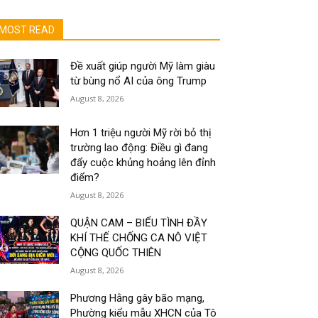
MOST READ
Đề xuất giúp người Mỹ làm giàu
từ bùng nổ AI của ông Trump
August 8, 2026
Hơn 1 triệu người Mỹ rời bỏ thị
trường lao động: Điều gì đang
đẩy cuộc khủng hoảng lên đỉnh
điểm?
August 8, 2026
QUẬN CAM – BIỂU TÌNH ĐẦY
KHÍ THẾ CHỐNG CA NÔ VIỆT
CỘNG QUỐC THIÊN
August 8, 2026
Phương Hằng gây bão mạng,
Phường kiểu mẫu XHCN của Tô