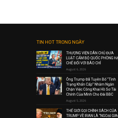
TIN HOT TRONG NGÀY
THƯỢNG VIỆN DÂN CHỦ ĐƯA
LUẬT CẤM BỘ QUỐC PHÒNG H
CHẾ ĐỐI VỚI BÁO CHÍ
August 6, 2026
Ông Trump Đã Tuyên Bố “Tình
Trạng Khẩn Cấp” Nhằm Ngăn
Chặn Việc Công Khai Hồ Sơ Tài
Chính Của Mình Cho Đài BBC
August 5, 2026
THẾ GIỚI GỌI CHÍNH SÁCH CỦA
TRUMP VỀ IRAN LÀ “NGOẠI GI