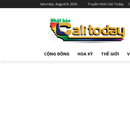
Saturday, August 8, 2026
Truyền Hình Cali Today
C
CỘNG ĐỒNG
HOA KỲ
THẾ GIỚI
V