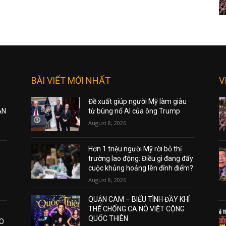
BÀI VIẾT MỚI NHẤT
V
Đề xuất giúp người Mỹ làm giàu
ẠN
từ bùng nổ AI của ông Trump
August 8, 2026
Hơn 1 triệu người Mỹ rời bỏ thị
trường lao động: Điều gì đang đẩy
cuộc khủng hoảng lên đỉnh điểm?
August 8, 2026
QUẬN CAM – BIỂU TÌNH ĐẦY KHÍ
THẾ CHỐNG CA NÔ VIỆT CỘNG
QUỐC THIÊN
AO