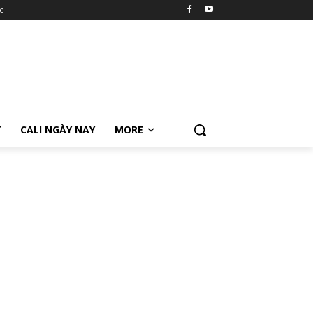
e
Ữ
CALI NGÀY NAY
MORE