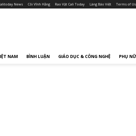
alitoday News
Cõi Vĩnh Hằng
Rao Vặt Cali Today
Làng Báo Việt
Terms of Us
IỆT NAM
BÌNH LUẬN
GIÁO DỤC & CÔNG NGHỆ
PHỤ N