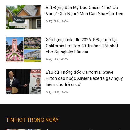
Bất Động Sản Mỹ Đảo Chiều: “Thời Cơ
Vàng” Cho Người Mua Căn Nhà Đầu Tiên
August 6, 2026
Xếp hạng LinkedIn 2026: 5 Đại học tại
California Lọt Top 40 Trường Tốt nhất
cho Sự nghiệp Lâu dài
August 6, 2026
Bầu cử Thống đốc California: Steve
Hilton cáo buộc Xavier Becerra gây nguy
hiểm cho trẻ di cư
August 6, 2026
TIN HOT TRONG NGÀY