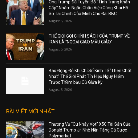
Ông Trump Đã Tuyên Bố “Tình Trạng Khẩn
Cấp” Nhằm Ngăn Chặn Việc Công Khai Hồ
Sơ Tài Chính Của Mình Cho Đài BBC
August 5, 2026
THẾ GIỚI GỌI CHÍNH SÁCH CỦA TRUMP VỀ
IRAN LÀ “NGOẠI GIAO MẪU GIÁO”
August 5, 2026
Báo Động Đỏ Khi Chỉ Số Kinh Tế “Then Chốt
Nhất” Thế Giới Phát Tín Hiệu Nguy Hiểm
Trước Thềm bầu Cử Giữa Kỳ
August 5, 2026
BÀI VIẾT MỚI NHẤT
Thương Vụ “Cú Nhảy Vọt” X50 Tài Sản Của
Donald Trump Jr. Nhờ Nền Tảng Cá Cược
Polymarket