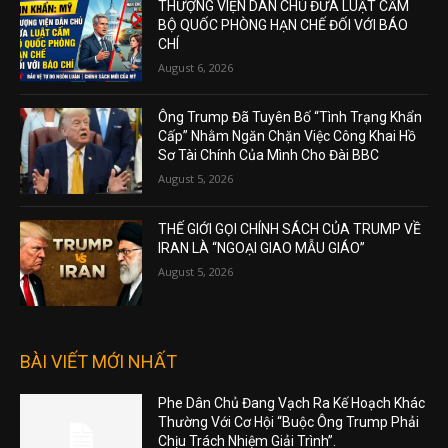
THƯỢNG VIỆN DÂN CHỦ ĐƯA LUẬT CẤM
BỘ QUỐC PHÒNG HẠN CHẾ ĐỐI VỚI BÁO
CHÍ
August 6, 2026
Ông Trump Đã Tuyên Bố “Tình Trạng Khẩn
Cấp” Nhằm Ngăn Chặn Việc Công Khai Hồ
Sơ Tài Chính Của Mình Cho Đài BBC
August 5, 2026
THẾ GIỚI GỌI CHÍNH SÁCH CỦA TRUMP VỀ
IRAN LÀ “NGOẠI GIAO MẪU GIÁO”
August 5, 2026
BÀI VIẾT MỚI NHẤT
Phe Dân Chủ Đang Vạch Ra Kế Hoạch Khác
Thường Với Cơ Hội “Buộc Ông Trump Phải
Chịu Trách Nhiệm Giải Trình”.