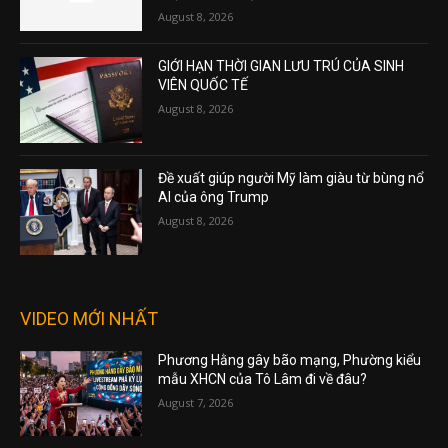
August 8, 2026
GIỚI HẠN THỜI GIAN LƯU TRÚ CỦA SINH
VIÊN QUỐC TẾ
August 8, 2026
Đề xuất giúp người Mỹ làm giàu từ bùng nổ
AI của ông Trump
August 8, 2026
VIDEO MỚI NHẤT
Phương Hằng gây bão mạng, Phường kiểu
mẫu XHCN của Tô Lâm đi về đâu?
August 7, 2026