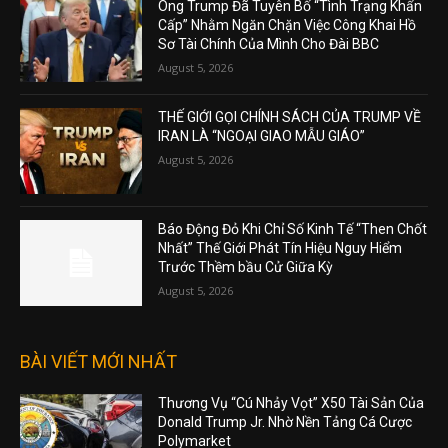
Ông Trump Đã Tuyên Bố “Tình Trạng Khẩn
Cấp” Nhằm Ngăn Chặn Việc Công Khai Hồ
Sơ Tài Chính Của Mình Cho Đài BBC
August 5, 2026
THẾ GIỚI GỌI CHÍNH SÁCH CỦA TRUMP VỀ
IRAN LÀ “NGOẠI GIAO MẪU GIÁO”
August 5, 2026
Báo Động Đỏ Khi Chỉ Số Kinh Tế “Then Chốt
Nhất” Thế Giới Phát Tín Hiệu Nguy Hiểm
Trước Thềm bầu Cử Giữa Kỳ
August 5, 2026
BÀI VIẾT MỚI NHẤT
Thương Vụ “Cú Nhảy Vọt” X50 Tài Sản Của
Donald Trump Jr. Nhờ Nền Tảng Cá Cược
Polymarket