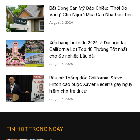
Bất Động Sản Mỹ Đảo Chiều: “Thời Cơ
Vàng” Cho Người Mua Căn Nhà Đầu Tiên
August 6, 2026
Xếp hạng LinkedIn 2026: 5 Đại học tại
California Lọt Top 40 Trường Tốt nhất
cho Sự nghiệp Lâu dài
August 6, 2026
Bầu cử Thống đốc California: Steve
Hilton cáo buộc Xavier Becerra gây nguy
hiểm cho trẻ di cư
August 6, 2026
TIN HOT TRONG NGÀY