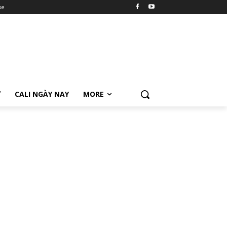
se
Ữ
CALI NGÀY NAY
MORE