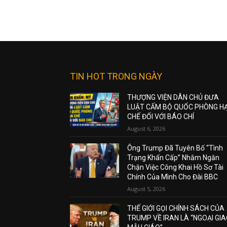
TIN HOT TRONG NGÀY
THƯỢNG VIỆN DÂN CHỦ ĐƯA
LUẬT CẤM BỘ QUỐC PHÒNG H
CHẾ ĐỐI VỚI BÁO CHÍ
August 6, 2026
Ông Trump Đã Tuyên Bố “Tình
Trạng Khẩn Cấp” Nhằm Ngăn
Chặn Việc Công Khai Hồ Sơ Tài
Chính Của Mình Cho Đài BBC
August 5, 2026
THẾ GIỚI GỌI CHÍNH SÁCH CỦA
TRUMP VỀ IRAN LÀ “NGOẠI GI