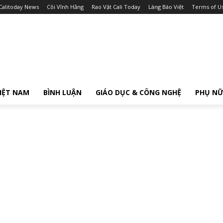
Calitoday News
Cõi Vĩnh Hằng
Rao Vặt Cali Today
Làng Báo Việt
Terms of U
IỆT NAM
BÌNH LUẬN
GIÁO DỤC & CÔNG NGHỆ
PHỤ N