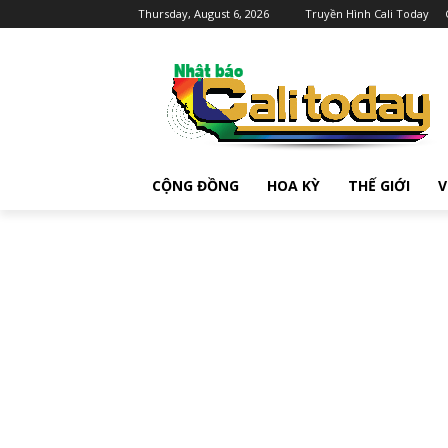
Thursday, August 6, 2026
Truyền Hình Cali Today
CỘNG ĐỒNG
HOA KỲ
THẾ GIỚI
V