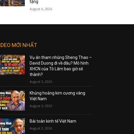
tặng
August 6, 2026
IDEO MỚI NHẤT
Vụ án tham nhũng Sheng Thao –
David Duong đi về đâu? Mô hình
XHCN của Tô Lâm bao giờ sẽ
thành?
August 5, 2026
Khủng hoảng kim cương vàng
Việt Nam
August 5, 2026
Bài toán kinh tế Việt Nam
August 3, 2026