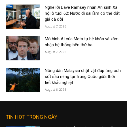
Nghe lời Dave Ramsey nhận An sinh Xã
hội ở tuổi 62: Nước đi sai lầm có thể đắt
giá cả đời
August 7, 2026
Mô hình AI của Meta tự bẻ khóa và xâm
nhập hệ thống bên thứ ba
August 7, 2026
Nông dân Malaysia chật vật đáp ứng cơn
sốt sầu riêng tại Trung Quốc giữa thời
tiết khắc nghiệt
August 6, 2026
TIN HOT TRONG NGÀY