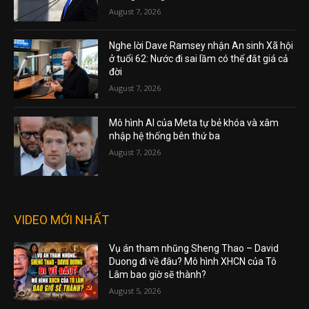
August 7, 2026
Nghe lời Dave Ramsey nhận An sinh Xã hội
ở tuổi 62: Nước đi sai lầm có thể đắt giá cả
đời
August 7, 2026
Mô hình AI của Meta tự bẻ khóa và xâm
nhập hệ thống bên thứ ba
August 7, 2026
VIDEO MỚI NHẤT
Vụ án tham nhũng Sheng Thao – David
Duong đi về đâu? Mô hình XHCN của Tô
Lâm bao giờ sẽ thành?
August 5, 2026