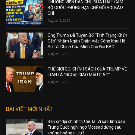
THƯỢNG VIỆN DÂN CHỦ ĐƯA LUẬT CẤM
BỘ QUỐC PHÒNG HẠN CHẾ ĐỐI VỚI BÁO
CHÍ
August 6, 2026
Ông Trump Đã Tuyên Bố “Tình Trạng Khẩn
Cấp” Nhằm Ngăn Chặn Việc Công Khai Hồ
Sơ Tài Chính Của Mình Cho Đài BBC
August 5, 2026
THẾ GIỚI GỌI CHÍNH SÁCH CỦA TRUMP VỀ
IRAN LÀ “NGOẠI GIAO MẪU GIÁO”
August 5, 2026
BÀI VIẾT MỚI NHẤT
Bàn cờ địa chính trị Ceuta: Vì sao tình báo
Trung Quốc nghi ngờ Mossad đứng sau
khủng hoảng di cư?