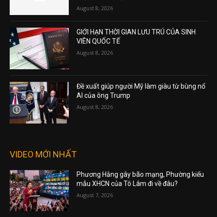
August 8, 2026
GIỚI HẠN THỜI GIAN LƯU TRÚ CỦA SINH
VIÊN QUỐC TẾ
August 8, 2026
Đề xuất giúp người Mỹ làm giàu từ bùng nổ
AI của ông Trump
August 8, 2026
VIDEO MỚI NHẤT
Phương Hằng gây bão mạng, Phường kiểu
mẫu XHCN của Tô Lâm đi về đâu?
August 7, 2026