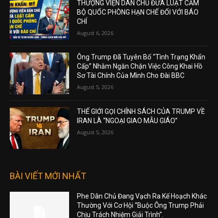
THƯỢNG VIỆN DÂN CHỦ ĐƯA LUẬT CẤM
BỘ QUỐC PHÒNG HẠN CHẾ ĐỐI VỚI BÁO
CHÍ
August 6, 2026
Ông Trump Đã Tuyên Bố “Tình Trạng Khẩn
Cấp” Nhằm Ngăn Chặn Việc Công Khai Hồ
Sơ Tài Chính Của Mình Cho Đài BBC
August 5, 2026
THẾ GIỚI GỌI CHÍNH SÁCH CỦA TRUMP VỀ
IRAN LÀ “NGOẠI GIAO MẪU GIÁO”
August 5, 2026
BÀI VIẾT MỚI NHẤT
Phe Dân Chủ Đang Vạch Ra Kế Hoạch Khác
Thường Với Cơ Hội “Buộc Ông Trump Phải
Chịu Trách Nhiệm Giải Trình”.